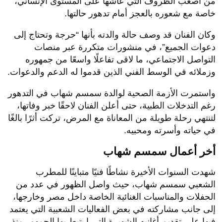
من أصعب الظروف التي عاشها على المستوى الإنساني،
خاصة مع شعوره بالعجز أمام تدهور حالتها.
وكان الفنان قد وصف حالة والدته بأنها “حرجة وتحتاج إلى
دعوات الجميع”، في منشورات متكررة عبر منصات
التواصل الاجتماعي، ما لاقى تفاعلًا واسعًا من جمهوره
وزملائه في الوسط الفني الذين قدموا له الدعم والدعوات.
واستمرت الأزمة الصحية لوالدة سمسم شهاب في التدهور
رغم التدخلات الطبية، حتى أعلن الفنان لاحقًا خبر وفاتها،
لتنتهي رحلة طويلة من المعاناة مع المرض، تركت أثرًا بالغًا
في حياته وأسرته ومحبيه.
أخر أعمال سمسم شهاب
شهدت السنوات الأخيرة نشاطًا فنيًا متباينًا للمطرب
الشعبي سمسم شهاب، حيث واصل الظهور في عدد من
الحفلات والمناسبات الغنائية الخاصة داخل مصر وخارجها،
إلى جانب مشاركته في بعض الفعاليات الشعبية التي يعتمد
فيها على تقديم أغانيه الشهيرة التي ارتبط بها الجمهور منذ