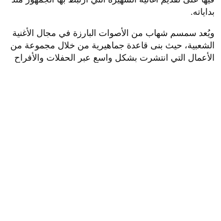
بداياته.
ويُعد سمسم شهاب من الأصوات البارزة في مجال الأغنية
الشعبية، حيث بنى قاعدة جماهيرية من خلال مجموعة من
الأعمال التي انتشرت بشكل واسع عبر الحفلات والأفراح
الشعبية، وهو ما جعله يحافظ على حضوره في هذا اللون
الغنائي رغم تغيّر شكل صناعة الموسيقى في السنوات
الأخيرة.
وخلال الفترة الأخيرة، ركّز شهاب بشكل أكبر على الظهور
الحي في المناسبات والحفلات الخاصة، مع تقديمه بين
الحين والآخر لبعض الأغاني الجديدة أو إعادة تقديم أعماله
القديمة التي لاقت رواجًا كبيرًا، خاصة عبر منصات التواصل
الاجتماعي ومواقع الفيديو.