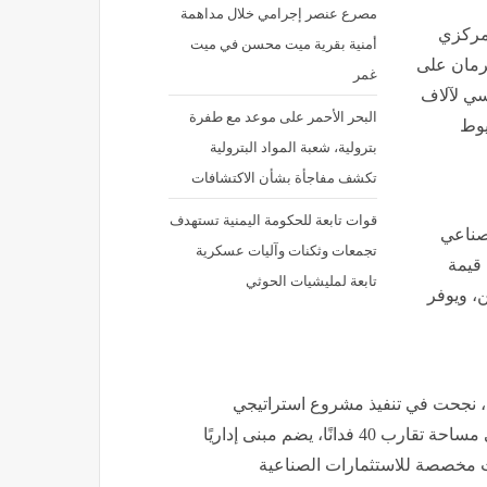
مصرع عنصر إجرامي خلال مداهمة
 مركزي
أمنية بقرية ميت محسن في ميت
لرمان على
غمر
سي لآلاف
البحر الأحمر على موعد مع طفرة
يوط
بترولية، شعبة المواد البترولية
تكشف مفاجأة بشأن الاكتشافات
قوات تابعة للحكومة اليمنية تستهدف
صناعي
تجمعات وثكنات وآليات عسكرية
 قيمة
تابعة لمليشيات الحوثي
ن، ويوفر
ط، نجحت في تنفيذ مشروع استراتيجي
يتمثل في إنشاء مجمع صناعي متكامل لمنتجات الرمان على مساحة تقارب 40 فدانًا، يضم مبنى إداريًا
 مخصصة للاستثمارات الصناعية