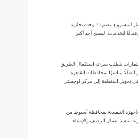
كما أشارت إلى إنشاء سوق جملة حديث للخضر والفاكهة بجوار المشروع، يضم 75 وحدة تجارية
ندقًا للخدمات، ليصبح أحد أكبر
استثمارات يتطلب سرعة استكمال الطريق
تصالًا مباشرًا بمحافظات القاهرة
 في تحويل المنطقة إلى مركز لوجستي
كيلومترًا، وقد انتهت الأجهزة التنفيذية بمحافظة أسيوط من
سرعة تنفيذ أعمال الرصف والإنشاء