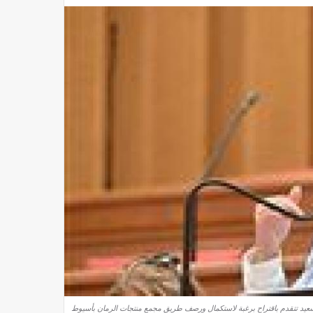
السعيد تتقدم باقتراح برغبة لاستكمال ورصف طريق مجمع منتجات الرمان بأسيوط