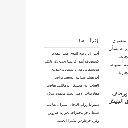
 المصري
إقرأ ايضا
راء، بشأن
أخبار الرياضة اليوم، مصر تتقدم
جات
لاستضافة أمم أفريقيا تحت 23 عامًا..
ظة أسيوط،
موسيماني مدربا لمنتخب جنوب
جارة
أفريقيا.. عبدالله السعيد يواصل
الغياب عن معسكر الزمالك.. تفاصيل
مفاوضات الأهلي لضم محمود صلاح
ل ورصف
ق الجيش
سقوط رواية اقتحام المنزل، تفاصيل
ضبط تاجر مخدرات بحوزته هيروين
وفرد خرطوش بشبرا الخيمة