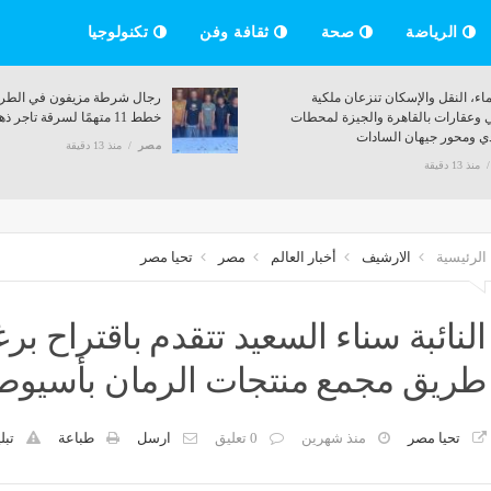
الرياضة
صحة
ثقافة وفن
تكنولوجيا
ف المبكر
بالأسماء، النقل والإسكان تنزعان ملكية
لكلوي
أراضي وعقارات بالقاهرة والجيزة لمحطات
الترددي ومحور جيهان السادات
مصر
منذ 13 دقيقة
الرئيسية
الارشيف
أخبار العالم
مصر
تحيا مصر
النائبة سناء السعيد تتقدم باقتراح 
طريق مجمع منتجات الرمان بأسيوط
تحيا مصر
منذ شهرين
0 تعليق
ارسل
طباعة
تبل