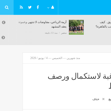
رجال شرطة مزيفون في الطريق.. كيف
أزمة الرباعي،
خطط 11 متهمًا لسرقة تاجر ذهب بالقاهرة؟
يعقد المشهد
مصر
منذ 13 دقيقة
مصر
منذ 13 دقيقة
منذ شهرين — الخميس — 4 / يونيو / 2026
برغبة لاستكمال ورصف
يغ
حذف