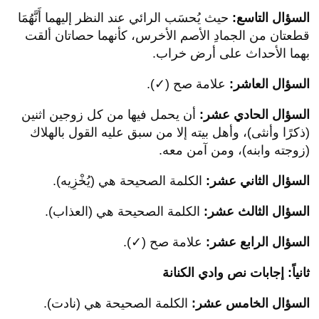
السؤال التاسع:
حيث يُحسَب الرائي عند النظر إليهما أَنَّهُمَا
قطعتان من الجمادِ الأصم الأخرس، كأنهما حصاتان ألقت
بهما الأحداث على أرض خراب.
السؤال العاشر:
علامة صح (✓).
السؤال الحادي عشر:
أن يحمل فيها من كل زوجين اثنين
(ذكرًا وأنثى)، وأهل بيته إلا من سبق عليه القول بالهلاك
(زوجته وابنه)، ومن آمن معه.
السؤال الثاني عشر:
الكلمة الصحيحة هي (يُخْزِيه).
السؤال الثالث عشر:
الكلمة الصحيحة هي (العذاب).
السؤال الرابع عشر:
علامة صح (✓).
ثانياً: إجابات نص وادي الكنانة
السؤال الخامس عشر:
الكلمة الصحيحة هي (نادت).