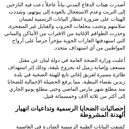
​أصدرت هيئات الدفاع المدني بياناً عاجلاً دعت فيه النازحين
إلى التريث وعدم الاستعجال بالعودة إلى بيوتهم، وشددت
الهيئات على ضرورة انتظار البيانات الرسمية لضمان
سلامتهم وتجنب مخلفات الحروب والقنابل غير المنفجرة،
وحذرت الطواقم الإغاثية من الاقتراب من الأماكن والمباني
التي استهدفتها الغارات الجوية مؤخراً حرصاً على أرواح
المواطنين من أي استهداف متجدد.
​أعلنت وزارة الصحة العامة في دولة لبنان عن مقتل
مسعف وإصابة زميل له بجروح بليغة، وذلك إثر استهداف
طائرة مسيرة لفريق إغاثي تابع للهيئة الصحية في بلدة
زبدين بقضاء النبطية، مما يرفع الحصيلة الإجمالية للضحايا
منذ مطلع شهر مارس الماضي وحتى مطلع يونيو الجاري
إلى أكثر من ثلاثة آلاف وخمسمائة قتيل.
إحصائيات الضحايا الرسمية وتداعيات انهيار
الهدنة المشروطة
​كشفت البيانات الطبية الرسمية الصادرة في العاصمة