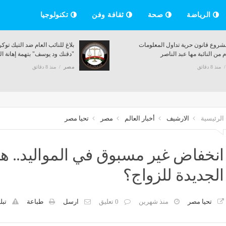
الرياضة
صحة
ثقافة وفن
تكنولوجيا
روع قانون حرية تداول المعلومات
بلاغ للنائب العام ضد التيك توك
 من النائبة مها عبد الناصر
"دقنك ود يوسف" بتهمة إهانة ا
منذ 8 دقائق
مصر
منذ 8 دقائق
الرئيسية
الارشيف
أخبار العالم
مصر
تحيا مصر
انخفاض غير مسبوق في المواليد.. ه
الجديدة للزواج؟
تحيا مصر
منذ شهرين
0 تعليق
ارسل
طباعة
تبل