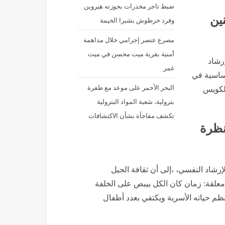
ضبط تاجر مخدرات بحوزته هيروين
ين
وفرد خرطوش بشبرا الخيمة
مصرع عنصر إجرامي خلال مداهمة
أمنية بقرية ميت محسن في ميت
رشاد
غمر
أساسية في
البحر الأحمر على موعد مع طفرة
الكويس
بترولية، شعبة المواد البترولية
تكشف مفاجأة بشأن الاكتشافات
نظرة
إرشاد النفسي، ،إلى أن ثقافة الجيل
معلقة: زمان كان الكل بيبص على الخلفة
ينظم حياته الأسرية ويكتفي بعدد أطفال