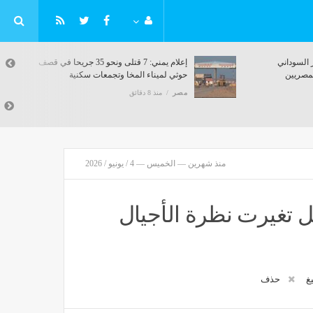
ر السوداني
إعلام يمني: 7 قتلى ونحو 35 جريحا في قصف
لمصريين
حوثي لميناء المخا وتجمعات سكنية
مصر
منذ 8 دقائق
منذ شهرين — الخميس — 4 / يونيو / 2026
ل تغيرت نظرة الأجيال
يغ
حذف