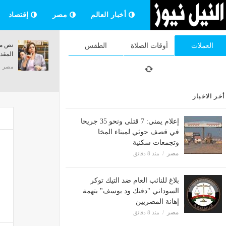
أخبار العالم
مصر
إقتصاد
تجارة عين شمس: إتاحة فرصة التخرج في 3
نص مش
العملات
أوقات الصلاة
الطقس
سنوات للطلاب المتفوقين
المقدم
مصر
منذ 8 دقائق
مصر
أخر الاخبار
إعلام يمني: 7 قتلى ونحو 35 جريحا
في قصف حوثي لميناء المخا
وتجمعات سكنية
مصر
منذ 8 دقائق
بلاغ للنائب العام ضد التيك توكر
السوداني "دقنك ود يوسف" بتهمة
إهانة المصريين
مصر
منذ 8 دقائق