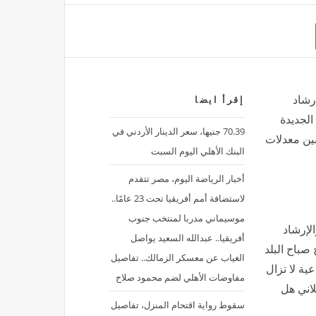
رشاد
إقرأ ايضا
الجديدة
70.39 جنيها، سعر الدينار الأردني في
ين معدلات
البنك الأهلي اليوم السبت
أخبار الرياضة اليوم، مصر تتقدم
لاستضافة أمم أفريقيا تحت 23 عامًا..
موسيماني مدربا لمنتخب جنوب
لإرشاد
أفريقيا.. عبدالله السعيد يواصل
صباح البلد
الغياب عن معسكر الزمالك.. تفاصيل
ية لا تزال
مفاوضات الأهلي لضم محمود صلاح
لاني هل
سقوط رواية اقتحام المنزل، تفاصيل