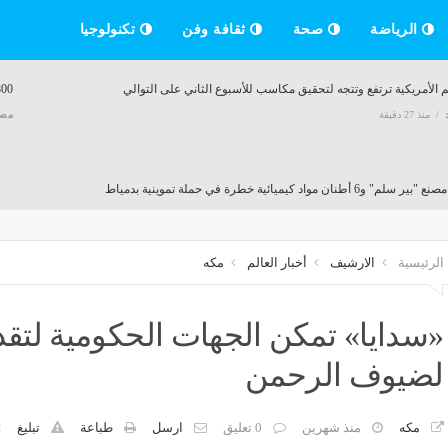
الرياضة
صحة
ثقافة وفن
تكنولوجيا
 الأمريكية ترتفع وتتجه لتحقيق مكاسب للأسبوع الثاني على التوالي
800 جنيه، ارتفاع جنوني في سعر الجنيه الذهب اليو
منذ 27 دقيقة
مص
" و6 أطنان مواد كيميائية خطرة في حملة تموينية بدمياط
منذ 33 دقيقة
الرئيسية
الارشيف
أخبار العالم
مكه
لطيران تعلن عن حاجتها لـ وظيفة أخصائي سياحة
أدنوك الإماراتية: هجمات على 3 سفن بمضيق هرمز خلال أسب
منذ 34 دقيقة
مصر
منذ 34 دقيقة
«سدايا» تمكن الجهات الحكومية لتقد
لضيوف الرحمن
الناشئات يخسر أمام إسبانيا ويفشل في التأهل لنهائي بطولة العالم لكرة اليد
منذ 34 دقيقة
مكه
منذ شهرين
0 تعليق
ارسل
طباعة
تبليغ