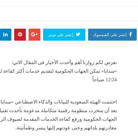
 في الشارع تنتهي بالانتقام، ضبط سائق ميكروباص صدم سيارة طالبة عمدا بالقاهرة
منذ 34 دقيقة
إنشر على الفيسبوك
إنشر على تويتر
اد التركي يمنح محمد صلاح رخصة المشاركة مع طرابزون سبور في الدوري
منذ 34 دقيقة
نعرض لكم زوارنا أهم وأحدث الأخبار فى المقال الاتي:
12:24 صباحاً
منذ 35 دقيقة
بعد أن سخرت منظومة رقمية متكاملة مدعومة بأحدث تقنيات 
الجهات الحكومية ورفع كفاءة الخدمات المقدمة لضيوف الر
مغادرتهم بلدانهم وحتى عودتهم إليها بيسر وطمأنينة.