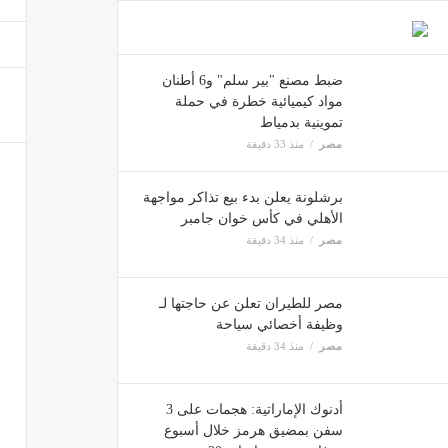
مشادة
مصر
ضبط مصنع "بير سلم" و6 أطنان
مواد كيميائية خطرة في حملة
تموينية بدمياط
الاتح
مصر
منذ 33 دقيقة
مصر
برشلونة يعلن بدء بيع تذاكر مواجهة
الأهلي في كأس خوان جامبر
مصر
منذ 34 دقيقة
150 جنيها ارتفاعا في الجرام، قفزة كبيرة في أسعار الذهب خلال تعاملات اليوم بالصاغة
مصر
مصر للطيران تعلن عن حاجتها لـ
وظيفة أخصائي سياحة
مصر
منذ 34 دقيقة
أدنوك الإماراتية: هجمات على 3
سفن بمضيق هرمز خلال أسبوع