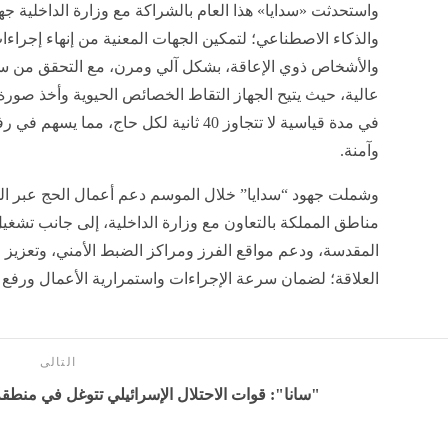
واستحدثت «سدايا» هذا العام بالشراكة مع وزارة الداخلية جهاز
والذكاء الاصطناعي؛ لتمكين الجهات المعنية من إنهاء إجر
والأشخاص ذوي الإعاقة، بشكل آلي ومرن، مع التحقق من سلا
عالية، حيث يتيح الجهاز التقاط الخصائص الحيوية وأخذ صورة
في مدة قياسية لا تتجاوز 40 ثانية لكل حاج، م
وآمنة.
وشملت جهود “سدايا” خلال الموسم دعم أعمال الحج عبر المن
مناطق المملكة بالتعاون مع وزارة الداخلية، إلى جانب تشغي
المقدسة، ودعم مواقع الفرز ومراكز الضبط الأمني، وتعزيز ا
العلاقة؛ لضمان سرعة الإجراءات واستمرارية الأعمال ورفع كف
التالى
"سانا": قوات الاحتلال الإسرائيلي تتوغل في منطقة 