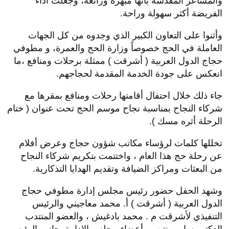
والمشاعر المقدسة بأنها مبهرة ورائعة، وجعلت أداء
الفريضة أكثر سهولة وراحة.
وأثنوا على التعاون الكبير الذي وجدوه من كل الجهات
العاملة في الحج خصوصاً وزارة الحج والعمرة، و مطوفي
حجاج الدول العربية ( أشرقت ) ممثلة برحلات ومنافع ،ما
انعكس على جودة الخدمة المقدمة لحجاجهم.
جاء ذلك خلال احتفال أقامتها رحلات ومنافع بمقرها مع
شركاء النجاح بمناسبة نجاح موسم الحج تحت عنوان ( ختام
الرحلة أثره مسك ).
تخللها كلمات لرؤساء مكاتب شؤون حجاج وعرض أفلام
عن رحلة حج هذا العام ، واختتمت بتكريم شركاء النجاح
من البعثات ومراكز الضيافة وتقديم الهدايا التذكارية.
وشهد الحفل حضور رئيس مجلس إدارة مطوفي حجاج
الدول العربية ( أشرقت ) أ. محمد معاجيني والرئيس
التنفيذي لأشرقت م . محمد بادغيش ، والعضو المنتدب