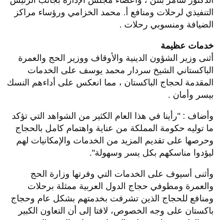
الدكتور سامر بنتن ، وأعضاء مجلس الإدارة بجانب الرئيس
التنفيذي لرحلات ومنافع أ. محمد الخزامي ورؤساء مراكز
الضيافة ومنسوبي رحلات .
خدمات عظيمة
أثنى وزير الشؤون الدينية والأوقاف ووزير الحج والعمرة
الباكستاني الشيخ سردار محمد يوسف على الخدمات
المقدمة لحجاج الباكستان ، مما انعكس على أداءهم النسك
بيسر وأمان .
وأضاف : "رأينا في هذا العام الكثير من الشواهد التي تؤكد
ما توليه حكومة المملكة من عناية واهتمام كامل بالحجاج
وحرصها على تقديم المزيد من الخدمات والإمكانيات لهم
ليؤدوا مناسكهم بكل يسر وسهولة".
وأثنى أسيوف على الخدمات التي وفرتها وزارة الحج
والعمرة ومطوفي حجاج الدول العربية ممثلة برحلات
ومنافع للحجاج الذين تشرفت بخدمتهم بشكل عام وحجاج
باكستان على وجه الخصوص، لافتا إلى أن التعاون الكبير