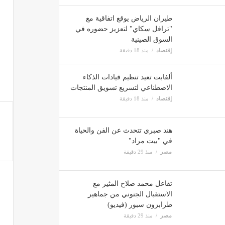
طيران الرياض يوقع اتفاقية مع
"ترافل سكاي" لتعزيز حضوره في
السوق الصينية
إقتصاد
منذ 18 دقيقة
ألفابت تعيد تنظيم قيادات الذكاء
الاصطناعي لتسريع تسويق المنتجات
إقتصاد
منذ 18 دقيقة
هند صبري تتحدث عن الفن والحياة
في "بيت مراد"
مصر
منذ 29 دقيقة
تفاعل محمد صلاح المثير مع
الاستقبال الجنوني من جماهير
طرابزون سبور (فيديو)
مصر
منذ 29 دقيقة