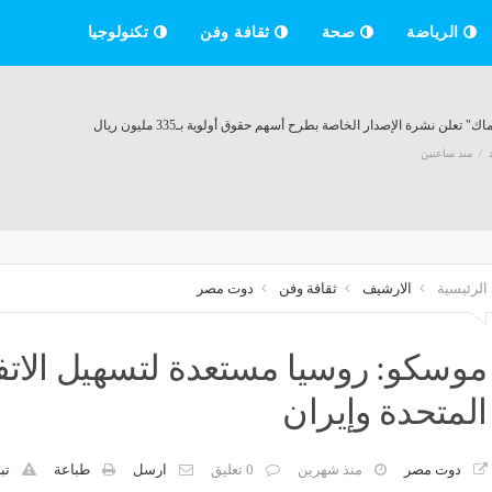
الرياضة
صحة
ثقافة وفن
تكنولوجيا
ك" تعلن نشرة الإصدار الخاصة بطرح أسهم حقوق أولوية بـ335 مليون ريال
منذ ساعتين
" يرخص لـ"منصة وصل للاتصالات" بمزاولة نشاط الوساطة الرقمية لجهات التمويل
منذ ساعتين
الرئيسية
الارشيف
ثقافة وفن
دوت مصر
موسكو: روسيا مستعدة لتسهيل الاتفا
منذ ساعتين
المتحدة وإيران
دوت مصر
منذ شهرين
0 تعليق
ارسل
طباعة
تب
يرتفع طفيفاً وسط آمال التوصل لاتفاق بشأن فتح هرمز
خسائر "أميانتيت