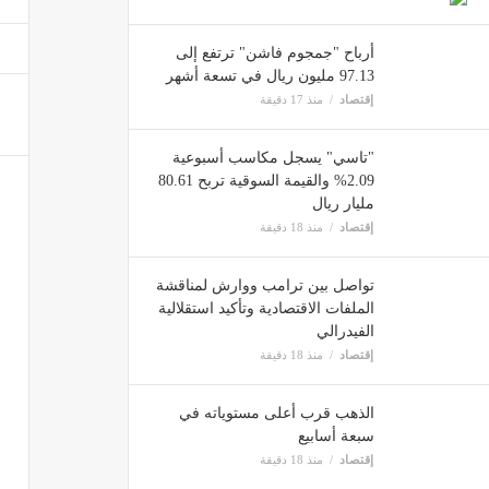
إقتصاد
أرباح "جمجوم فاشن" ترتفع إلى
97.13 مليون ريال في تسعة أشهر
إقتصاد
منذ 17 دقيقة
هيئة ا
إقتصاد
"تاسي" يسجل مكاسب أسبوعية
2.09% والقيمة السوقية تربح 80.61
مليار ريال
اضطراب سل
إقتصاد
منذ 18 دقيقة
إقتصاد
تواصل بين ترامب ووارش لمناقشة
الملفات الاقتصادية وتأكيد استقلالية
الفيدرالي
أرباح "أسمنت الم
إقتصاد
منذ 18 دقيقة
إقتصاد
الذهب قرب أعلى مستوياته في
سبعة أسابيع
أرباح "اليمامة 
إقتصاد
منذ 18 دقيقة
إقتصاد