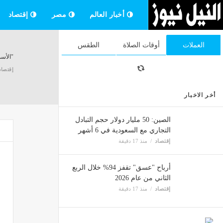
أخبار العالم
مصر
إقتصاد
العملات
أوقات الصلاة
الطقس
"الأسما
إقتصاد
أخر الاخبار
"ساما
الصين: 50 مليار دولار حجم التبادل
إقتصاد
التجاري مع السعودية في 6 أشهر
إقتصاد
منذ 17 دقيقة
10 أغسطس إدراج وبدء تداول وحدات صندوق إم إس سي آي بالسوق الرئيسية
أرباح "عسق" تقفز 94% خلال الربع
الثاني من عام 2026
إقتصاد
إقتصاد
منذ 17 دقيقة
النفط 