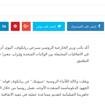
منذ ساعتين
إقتصاد
لسوق ترفض طلب "ميار" لتسجيل وطرح صكوك قابلة للتحول بـ500 مليون ريال
إنشر على الفيسبوك
إنشر على تويتر
منذ ساعتين
اسل الإمداد يهبط أرباح "أنابيب" 74% في الربع الثاني 2026
أكد نائب وزير الخارجية الروسي سيرجي ريابكوف، اليوم، أ
منذ ساعتين
في الاتفاقيات المحتملة بين الولايات المتحدة وإيران، معبرا ع
للتطبيق.
دينة" تهبط 60% في الربع الثاني لانخفاض المبيعات وارتفاع التكلفة
ونقلت وكالة اللأنباء الروسية "سبوتنك" عن ريابكوف قوله
منذ ساعتين
الجهود الدبلوماسية المتعددة الأوجه، تعمل روسيا من خلال ا
جاهزيتنا العملياتية لتقديم مساعدة عملية في تنفيذ الاتفاقية 
للحديد" تقفز 304% بالربع الثاني للعام 2026 لزيادة المبيعات
ار
منذ ساعتين