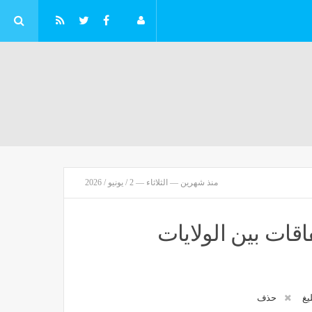
منذ شهرين — الثلاثاء — 2 / يونيو / 2026
قات بين الولايات
ليغ
حذف
" تقفز إلى 68.13 مليون ريال بالربع الثاني من عام 2026