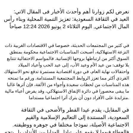
نعرض لكم زوارنا أهم وأحدث الأخبار فى المقال الاتي:
العيد في الثقافة السعودية: تعزيز التنمية المحلية وبناء رأس
المال الاجتماعي, اليوم الثلاثاء 2 يونيو 2026 12:24 صباحاً
في كثير من المجتمعات الحديثة، خصوصا في الاقتصادات الغربية ذات
النزعة الاستهلاكية، أصبحت المناسبات الاجتماعية محكومة بمنطق
السوق أكثر من ارتباطها بروحها الإنسانية. فالمواسم الاحتفالية تتتابع
بلا توقف: من عيد الأم وعيد الأب، إلى عيد الحب وأعياد الميلاد
واحتفالات نهاية العام، في دورة اقتصادية مستمرة تدفع نحو الاستهلاك
الفردي أكثر مما تعزز الروابط المجتمعية المستدامة. ورغم ما تمنحه
هذه المناسبات من لحظات سعيدة وأجواء من الألفة، فإن أثرها غالبا
ما يبقى محصورا في دائرة الإنفاق الاستهلاكي، وقد يفرض أعباء مالية
متزايدة على الأفراد دون أن يترك أثرا اجتماعيا مستداما.
في المقابل، يقدم عيدا الفطر والأضحى في الثقافة
السعودية، المستندة إلى التعاليم الإسلامية والقيم
الاجتماعية الأصيلة، نموذجا مختلفا في جوهره ووظيفته.
فالعطاء فيهما لا يقوم على تبادل الهدايا بين الأنداد، بل يتجه