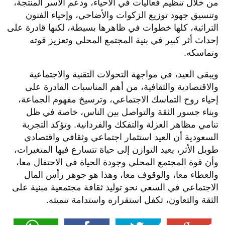
من خلال تنظيم فعاليات في الأحياء، ودعم الأسر المنتجة،
وتنسيق جهود توزيع الزكوات والأضاحي، وإحياء الفنون
التراثية، كلها خطوات في ظاهرها بسيطة، لكنها قادرة على
إحداث أثر كبير في بنية المجتمع المحلي وتعزيز قوته
وتماسكه.
ويبقى العيد، في مواجهة التحولات التقنية والاجتماعية
والاقتصادية والثقافية، من أهم المناسبات القادرة على
إحياء روح التماسك الاجتماعي، وترسيخ مفهوم الجماعة،
وبناء جسور الثقة والتواصل بين الناس، خاصة في ظل
تنامي مظاهر العزلة والتفكك والفردانية. وتؤكد التجربة
السعودية أن العيد استثمار اجتماعي وثقافي واقتصادي
طويل الأثر، يعيد التوازن إلى حياة تتسارع فيها المتغيرات،
وأن قوة المجتمع المحلي وجودة الحياة في الاحتفال معا،
والعطاء معا، والوقوف معا، وهذا هو جوهر رأس المال
الاجتماعي في السعي نحو توليد ثقافة مجتمعية مبنية على
الثقة والتعاون، تكفل استقراره واستدامة تنميته.