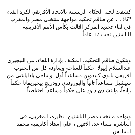
كشفت لجنة الحكام الرئيسية بالاتحاد الأفريقي لكرة القدم
"كاف"، عن طاقم تحكيم مواجهة منتخبي مصر والمغرب
في لقاء تحديد المركز الثالث بكأس الأمم الأفريقية
للناشئين تحت 17 عاماً.
ويتكون طاقم التحكيم، المكلف بإدارة اللقاء، من النيجيري
عبدالسلام إبيولا حكماً للساحة ويعاونه كل من الجنوب
أفريقي بالوي كليدوين مساعداً أول وشاجي باداياشي من
سيشيل مساعداً ثانياً والبوروندي رودريج بيجيريمانا حكماً
رابعاً، والتشادي داود علي حكماً مساعداً احتياطياً.
ويواجه منتخب مصر للناشئين، نظيره، المغربي، في
العاشرة مساء غد، الاثنين ، على إستاد أكاديمية محمد
السادس.