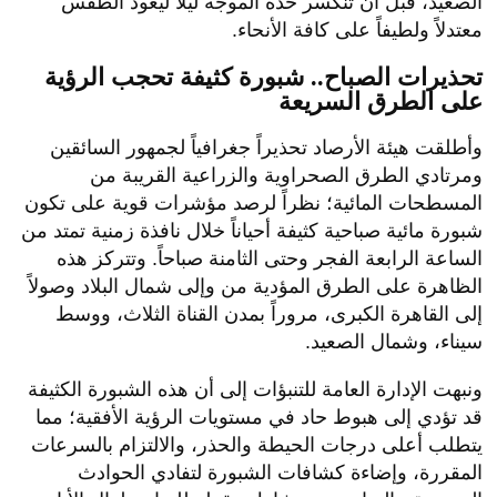
الصعيد، قبل أن تنكسر حدة الموجة ليلاً ليعود الطقس
معتدلاً ولطيفاً على كافة الأنحاء.
​تحذيرات الصباح.. شبورة كثيفة تحجب الرؤية
على الطرق السريعة
​وأطلقت هيئة الأرصاد تحذيراً جغرافياً لجمهور السائقين
ومرتادي الطرق الصحراوية والزراعية القريبة من
المسطحات المائية؛ نظراً لرصد مؤشرات قوية على تكون
شبورة مائية صباحية كثيفة أحياناً خلال نافذة زمنية تمتد من
الساعة الرابعة الفجر وحتى الثامنة صباحاً. وتتركز هذه
الظاهرة على الطرق المؤدية من وإلى شمال البلاد وصولاً
إلى القاهرة الكبرى، مروراً بمدن القناة الثلاث، ووسط
سيناء، وشمال الصعيد.
​ونبهت الإدارة العامة للتنبؤات إلى أن هذه الشبورة الكثيفة
قد تؤدي إلى هبوط حاد في مستويات الرؤية الأفقية؛ مما
يتطلب أعلى درجات الحيطة والحذر، والالتزام بالسرعات
المقررة، وإضاءة كشافات الشبورة لتفادي الحوادث