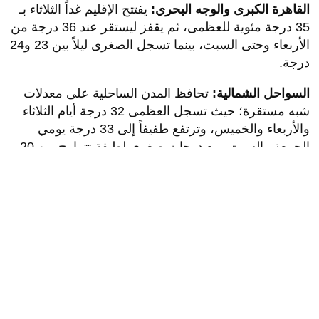
القاهرة الكبرى والوجه البحري:
يفتتح الإقليم غداً الثلاثاء بـ
35 درجة مئوية للعظمى، ثم يقفز ليستقر عند 36 درجة من
الأربعاء وحتى السبت، بينما تسجل الصغرى ليلاً بين 23 و24
درجة.
السواحل الشمالية:
تحافظ المدن الساحلية على معدلات
شبه مستقرة؛ حيث تسجل العظمى 32 درجة أيام الثلاثاء
والأربعاء والخميس، وترتفع طفيفاً إلى 33 درجة يومي
الجمعة والسبت، مع درجات صغرى لطيفة تتراوح بين 20
و21 درجة.
شمال الصعيد:
يدخل الإقليم في نطاق الأجواء شديدة
الحرارة؛ إذ تسجل العظمى 38 درجة غداً الثلاثاء، وتواصل
صعودها لتتأرجح بين 39 و40 درجة خلال بقية أيام الأسبوع،
فيما تتراوح الصغرى بين 25 و27 درجة.
جنوب الصعيد:
يتربع الجنوب على عرش أعلى المعدلات
الحرارية بالبلاد؛ حيث تسجل مدنه 42 درجة أيام الثلاثاء
والأربعاء والجمعة والسبت، لتبلغ الذروة القاسية يوم