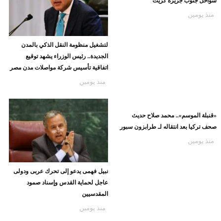
سواحل جنوب جزيرة كريت
منذ يومين
لتشغيل منظومة النقل الذكي بالمدن
الجديدة.. رئيس الوزراء يشهد توقيع
اتفاقية تأسيس شركة مواصلات مدن مصر
منذ يومين
«قنبلة الموسم».. محمد صلاح حديث
صحف تركيا بعد انتقاله لـ طرابزون سبور
منذ يومين
نبيل فهمى يدعو إلى تحرك عربى ودولى
عاجل لحماية القدس وإسناد صمود
المقدسيين
منذ يومين