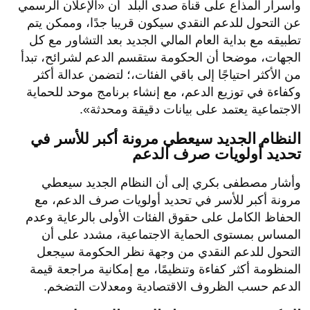
قال الإعلامي
مصطفى بكري
إن تصريحات الدكتور
مصطفى مدبولي رئيس الوزراء بعد اجتماع مجلس الوزراء
اليوم كشفت عن اتجاه مهم بخصوص ملف الدعم، مؤكدا
أن الحكومة تدرس تحويل الدعم العيني لنقدي بسبب
مشاكل متراكمة منذ سنوات.
الإعلان الرسمي عن التحول للدعم النقدي
سيكون قريبا جدًا
وأضاف الإعلامي مصطفى بكري، خلال برنامج حقائق
وأسرار المذاع على قناة صدى البلد أن «الإعلان الرسمي
عن التحول للدعم النقدي سيكون قريبا جدًا، وممكن يتم
تطبيقه مع بداية العام المالي الجديد بعد التشاور مع كل
الجهات، موضحا أن الحكومة ستقسم الدعم لشرائح، تبدأ
من الأكثر احتياجًا إلى باقي الفئات،؛ لتضمن عدالة أكثر
وكفاءة في توزيع الدعم، مع إنشاء برنامج موحد للحماية
الاجتماعية يعتمد على بيانات دقيقة ومحدثة».