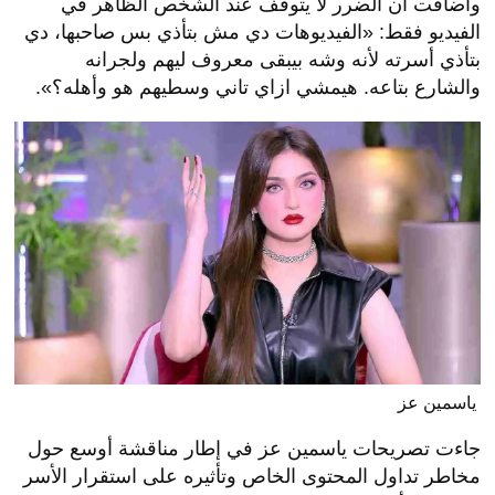
وأضافت أن الضرر لا يتوقف عند الشخص الظاهر في
الفيديو فقط: «الفيديوهات دي مش بتأذي بس صاحبها، دي
بتأذي أسرته لأنه وشه بيبقى معروف ليهم ولجرانه
والشارع بتاعه. هيمشي ازاي تاني وسطيهم هو وأهله؟».
ياسمين عز
جاءت تصريحات ياسمين عز في إطار مناقشة أوسع حول
مخاطر تداول المحتوى الخاص وتأثيره على استقرار الأسر