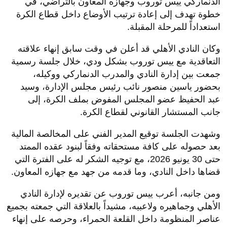
الدنماركي ييس توروب وجهازه المعاون بالتراضي، في
خطوة تهدف إلى إعادة ترتيب الأوضاع داخل قطاع الكرة
استعداداً للمرحلة المقبلة.
وكان النادي الأهلي قد أعلن في وقت سابق إنهاء علاقته
التعاقدية مع ييس توروب بشكل ودي، خلال جلسة رسمية
جمعت بين إدارة النادي والمدرب الدنماركي ووكيله،
بحضور ياسين منصور نائب رئيس مجلس الإدارة، وسيد
عبد الحفيظ عضو المجلس المفوض بملف الكرة، إلى
جانب المستشار القانوني لقطاع الكرة.
وشهدت الجلسة توقيع المدير الفني على المخالصة المالية
بعد حصوله على كافة مستحقاته وفقاً لبنود عقده الممتد
حتى 30 يونيو 2026، مع توجيه الشكر له على الفترة التي
قضاها داخل النادي، وما قدمه من جهد مع جهازه المعاون.
ومن جانبه، أعرب ييس توروب عن تقديره لإدارة النادي
الأهلي وجماهيره ولاعبيه، مشيداً بالعلاقة التي جمعته بجميع
عناصر المنظومة داخل القلعة الحمراء، وحرصه على إنهاء