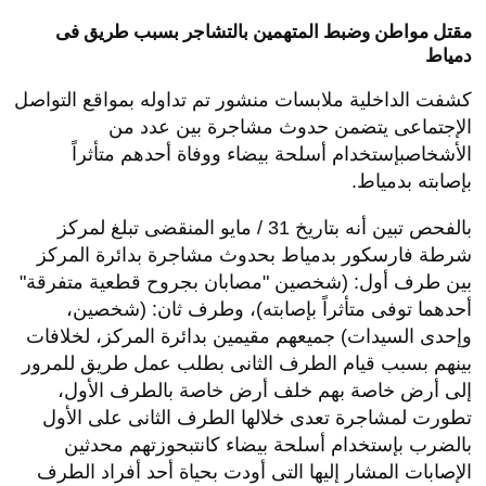
مقتل مواطن وضبط المتهمين بالتشاجر بسبب طريق فى
دمياط
كشفت الداخلية ملابسات منشور تم تداوله بمواقع التواصل
الإجتماعى يتضمن حدوث مشاجرة بين عدد من
الأشخاصبإستخدام أسلحة بيضاء ووفاة أحدهم متأثراً
بإصابته بدمياط.
بالفحص تبين أنه بتاريخ 31 / مايو المنقضى تبلغ لمركز
شرطة فارسكور بدمياط بحدوث مشاجرة بدائرة المركز
بين طرف أول: (شخصين "مصابان بجروح قطعية متفرقة"
أحدهما توفى متأثراً بإصابته)، وطرف ثان: (شخصين،
وإحدى السيدات) جميعهم مقيمين بدائرة المركز، لخلافات
بينهم بسبب قيام الطرف الثانى بطلب عمل طريق للمرور
إلى أرض خاصة بهم خلف أرض خاصة بالطرف الأول،
تطورت لمشاجرة تعدى خلالها الطرف الثانى على الأول
بالضرب بإستخدام أسلحة بيضاء كانتبحوزتهم محدثين
الإصابات المشار إليها التى أودت بحياة أحد أفراد الطرف