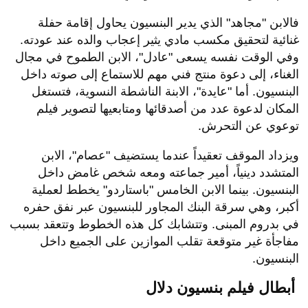
فالابن "مجاهد" الذي يدير البنسيون يحاول إقامة حفلة
غنائية لتحقيق مكسب مادي يثير إعجاب والده عند عودته.
وفي الوقت نفسه يسعى "عادل"، الابن الطموح في مجال
الغناء، إلى دعوة منتج فني مهم للاستماع إلى صوته داخل
البنسيون. أما "عايدة"، الابنة الناشطة النسوية، فتستغل
المكان لدعوة عدد من أصدقائها ومتابعيها لتصوير فيلم
توعوي عن التحرش.
ويزداد الموقف تعقيداً عندما يستضيف "عصام"، الابن
المتشدد دينياً، أمير جماعته ومعه شخص غامض داخل
البنسيون. بينما الابن الخامس "باستاردو" يخطط لعملية
أكبر، وهي سرقة البنك المجاور للبنسيون عبر نفق حفره
في بدروم المبنى. وتتشابك كل هذه الخطوط وتتعقد بسبب
مفاجأة غير متوقعة تقلب الموازين على الجميع داخل
البنسيون.
أبطال فيلم بنسيون دلال