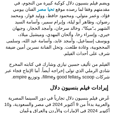
ويضم فيلم بنسيون دلال كوكبة كبيرة من النجوم، في
مقدمتهم وفقا لما رصده موقع
تحيا مصر
الفنان بيومي
فؤاد، وعمر متولي، ومحمود حافظ، ووليد فواز، ومحمد
رضوان، وطاهر أبو ليلة، وإبرام سمير، وأسامة السيد
الشهير بـ"ميكا"، وخالد سرحان، وأمجد الحجار، وجيهان
خيري، وإسراء رخا، وألحان المهدي، وميشيل ميلاد،
ويوسف إسماعيل، وأمجد عابد، وأسامة عبد الله، وسلمى
المحجوبية، وغادة طلعت. وتحل الفنانة نسرين أمين ضيفة
شرف على أحداث الفيلم.
الفيلم من تأليف حسين نيازي وشارك في كتابته المخرج
شادي الرملي الذي تولى إخراجه أيضاً. أما الإنتاج فجاء عبر
شركات scoop وgood fellas وfillme، وتوزيع empire.
إيرادات فيلم بنسيون دلال
عُرض فيلم بنسيون دلال تجارياً في دور السينما المصرية
والعربية بدءاً من 9 أكتوبر 2024 في مصر والسعودية، و10
أكتوبر 2024 في الإمارات والأردن والعراق وعُمان