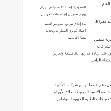
لعام
السعودية: إصابة 11 مدنيا في نجران
بينهم مصريان إثر هجمات للحوثيين
د فقرا الى
بدء إغلاق طريق السويس لتنفيذ
أعمال كوبري السيارات وتحديد
مسارات بديلة
صرية تمضي
الشركات
س على زيادة قدرتها التنافسية وتعزيز
تفاء الذاتي.
اصل دعم خطط توسع شركات الأدوية
صة الأدوية المرتبطة بعلاج الأورام
احتياجات الطبية الحيوية للمواطنين