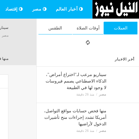
أخبار العالم
مصر
إقتصاد
سينار
العملات
أوقات الصلاة
الطقس
مصر
منها 
أخر الاخبار
مصر
سيناريو مرعب لـ"اختراع أمراض"،
الذكاء الاصطناعي يصمم فيروسات
لا وجود لها في الطبيعة
شرط أ
مصر
منذ 26 دقيقة
مصر
منها فحص حسابات مواقع التواصل،
أمريكا تشدد إجراءات منح تأشيرات
بعد غلقه 5 ساعات، فتح شارع 26 يوليو أمام حركة السيارات بات
الدخول لأراضيها
مصر
مصر
منذ 26 دقيقة