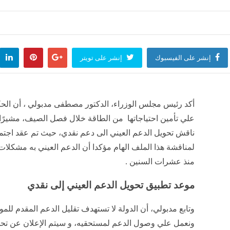
ء يقع فيها المشترون عند شراء السيارات لأول مرة
ب
منذ 26 دقيقة
م
إنشر على الفيسبوك
إنشر على تويتر
 به في مجلس صلح، كيف استدرج عاطل السويس صديقه لإنهاء حياته بالرصاص؟
منذ 26 دقيقة
أكد رئيس مجلس الوزراء، الدكتور مصطفى مدبولي ، أن الح
علي تأمين احتياجاتها من الطاقة خلال فصل الصيف، مشيرًا 
جديدة من ألفاريز لحسم مستقبله وعرض برشلونة
ناقش تحويل الدعم العيني الى دعم نقدي، حيث تم عقد اجت
منذ 27 دقيقة
لمناقشة هذا الملف الهام مؤكدا أن الدعم العيني به مشكلات
منذ عشرات السنين .
موعد تطبيق تحويل الدعم العيني إلى نقدي
وتابع مدبولي، أن الدولة لا تستهدف تقليل الدعم المقدم للمو
ونعمل علي وصول الدعم لمستحقيه، و سيتم الإعلان عن تحو