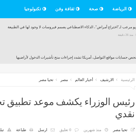
الرياضة
صحة
ثقافة وفن
تكنولوجيا
يو مرعب لـ"اختراع أمراض"، الذكاء الاصطناعي يصمم فيروسات لا وجود لها في الطبيعة
منذ 26 دقيقة
فحص حسابات مواقع التواصل، أمريكا تشدد إجراءات منح تأشيرات الدخول لأراضيها
منذ 26 دقيقة
الرئيسية
الارشيف
أخبار العالم
مصر
تحيا مصر
ساسي في اختيار رئيس القومي لحقوق الإنسان وأعضاء المجلس بتعديل القانون
منذ 26 دقيقة
رئيس الوزراء يكشف موعد تطبيق تحو
نقدي
جاه كوبري 15 مايو إلى ميدان لبنان
منذ 26 دقيقة
تحيا مصر
منذ شهرين
0 تعليق
ارسل
طباعة
تبل