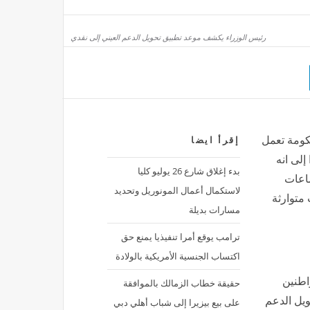
سبب أحداث سبتة، برشلونة يعلن إلغاء مباراته الودية في المغرب رسميًا
رئيس الوزراء يكشف موعد تطبيق تحويل الدعم العيني إلى نقدي
صر
منذ 26 دقيقة
باستثناء الضاني، ارتفاع أسعار اللحوم اليوم في الأسواق
مصر
منذ 26 دقيقة
كومة تعمل
إقرأ ايضا
إلى انه
بدء إغلاق شارع 26 يوليو كليا
ماعات
لاستكمال أعمال المونوريل وتحديد
 متوارثة
مسارات بديلة
ترامب يوقع أمرا تنفيذيا يمنع حق
اكتساب الجنسية الأمريكية بالولادة
اطنين
حقيقة خطاب الزمالك بالموافقة
يل الدعم
على بيع بيزيرا إلى شباب أهلي دبي