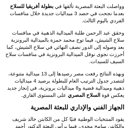
وواصلت البعثة المصرية تألقها في
بطولة أفريقيا للسلاح
بعدما نجحت في حصد 3 ميداليات جديدة خلال منافسات
الفردي باليوم الثالث.
وحقق عبد الرحمن طلبة الميدالية الذهبية في منافسات
سلاح الشيش، فيما توج محمد حمزة بالميدالية البرونزية
بعد وصوله إلى الدور نصف النهائي في سلاح الشيش، كما
أحرزت نجوى نوفل الميدالية البرونزية في منافسات سلاح
السيف للسيدات.
وبهذه النتائج رفعت مصر رصيدها إلى 13 ميدالية متنوعة،
لتتصدر جدول الترتيب العام للبطولة برصيد 4 ميداليات
ذهبية وميدالية فضية و8 ميداليات برونزية، في إنجاز جديد
يعكس قوة
السلاح المصري
على المستوى القاري.
الجهاز الفني والإداري للبعثة المصرية
يقود المنتخبات الوطنية فنيًا كل من الكابتن خالد شريف
والكابتن سامح مجدي، فيما يرأس البعثة الدكتور أحمد