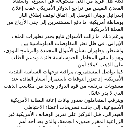
لكنه ظل قريبًا من أدنى مستوياته في أسبوع، واستفاد
المعدن النفيس من تراجع الدولار الأمريكي عقب إعلان
إسرائيل ولبنان التوصل إلى اتفاق لوقف إطلاق النار
بوساطة أمريكية، ما دفع المستثمرين إلى جني الأرباح من
العملة الأمريكية.
ورغم ذلك، ما زالت الأسواق تتابع بحذر تطورات الملف
الإيراني، في ظل تعثر المفاوضات الدبلوماسية بين
واشنطن وطهران بشأن الأموال المجمدة والبرنامج النووي،
وهو ما يبقي المخاطر الجيوسياسية قائمة ويدعم الطلب
على الذهب كملاذ آمن.
كما يواصل المستثمرون مراقبة توجهات السياسة النقدية
الأمريكية، إذ تعزز التوقعات باستمرار أسعار الفائدة عند
مستويات مرتفعة من قوة الدولار وتحد من مكاسب الذهب
الذي لا يدر عائدًا.
ويترقب المتعاملون صدور بيانات إعانة البطالة الأمريكية
الأسبوعية، إلى جانب تصريحات أعضاء الاحتياطي
الفيدرالي، قبل التركيز على تقرير الوظائف الأمريكية غير
الزراعية المقرر صدوره الجمعة، والذي يعد أحد أهم