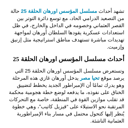
تشهد أحداث
مسلسل المؤسس اورهان الحلقة 25
حالة
من التصعيد الدرامي الحاد، مع توسع دائرة التوتر بين
القصر العثماني وخصومه في الداخل والخارج، في ظل
استعدادات عسكرية يقودها السلطان أورهان لمواجهة
تهديدات مباشرة تستهدف مناطق استراتيجية مثل إزنيق
وإزميت.
أحداث مسلسل المؤسس اورهان الحلقة 25
وتستعرض مسلسل المؤسس اورهان الحلقة 25 التي
يرصد موقع
تحيا مصر
يدخل أورهان غازي هذه المرحلة
وهو يدرك تمامًا أن الإمبراطور الجديد يخطط لتضييق
الخناق على نفوذه، ما يدفعه لوضع خطة هجومية محكمة
قد تقلب موازين القوة في المنطقة، خاصة مع التحركات
المرتقبة نحو الاستيلاء على “قيزيل كاتيب”، وهي خطوة
يُنظر إليها كتحول محتمل في مسار بناء الإمبراطورية
العثمانية الناشئة.