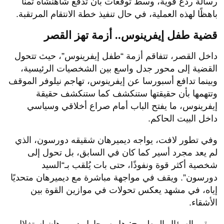
رسالة ردع قوية، وسط توقعات بأن تدفع شاهنشاه ثمنًا
باهظًا لهذه العملية، في حال تنفيذ خطة الانتقام المرتقبة.
قضية طفل إيفرينوس.. أزمة تهز القصر
داخل القصر، تتفاقم أزمة “طفل إيفرينوس”، حيث تتحول
القضية إلى محور جدل واسع بين الشخصيات الرئيسية،
وبينما تدافع أسبورسا عن إيفرينوس، تهاجم نيلوفر الموقف
وتتهمها بأن حقيقتها ستنكشف كما ستنكشف حقيقة
إيفرينوس، ما يفتح الباب أمام صراع أخلاقي وسياسي
داخل البيت الحاكم.
وفي تطور لافت، يواجه ديميرهان شقيقه دورسون، الذي
لم يعد مجرد أسير كما كان في السابق، بل تحول إلى
شخصية أكثر قوة ونفوذًا، حتى بات يُلقب بـ“السيد
دورسون”. ويقف في مواجهة مباشرة مع ديميرهان متحديًا
إياه، في مشهد يعكس تحولات في موازين القوة بين
الأشقاء.