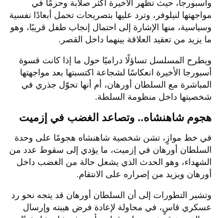
وأسبورجا، حيث تظهر الأخيرة أكثر صلابة وحزمًا في
مواجهتها لنيلوفر، وترد عليها بتصريحات تحمل أبعادًا نفسية
وسياسية، منها الإشارة إلى احتمال إنجاب طفل قريبًا، وهو
ما يزيد من تعقيد العلاقة بينهما داخل القصر.
ويطرح المسلسل تساؤلًا دراميًا حول ما إذا كانت قسوة
أسبورجا الأخيرة انعكاسًا لشجاعة اكتسبتها بعد مواجهتها
المباشرة مع السلطان أورهان، أم أنها تحوّل جذري في
شخصيتها داخل منظومة السلطة.
هجوم شاهنشاه.. وتصاعد الغضب في إزميت
في خط موازٍ، تشن شخصية شاهنشاه هجومًا على وحدة
السلطان أورهان في إزميت، ما يؤدي إلى سقوط عدد من
الشهداء، وهو الحدث الذي يشعل حالة من الغضب داخل
أورهان ويزيد من إصراره على الانتقام.
وتشير التطورات إلى أن السلطان أورهان قد يتجه نحو رد
عسكري قاسٍ، في محاولة لإعادة فرض هيبته وإرسال