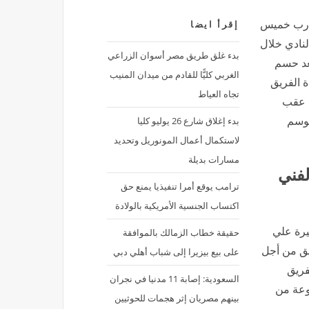
لمدرب خميس
إقرأ ايضا
لنادي خلال
بدء غلق طريق مصر أسوان الزراعي
الثالث بعد حسم
الغربي كليًّا للقادم من ميدان المنيب
ة الفريق
تجاه العياط
م عقب
بدء إغلاق شارع 26 يوليو كليا
موسم
لاستكمال أعمال المونوريل وتحديد
مسارات بديلة
لفني
ترامب يوقع أمرا تنفيذيا يمنع حق
اكتساب الجنسية الأمريكية بالولادة
يرة علي
حقيقة خطاب الزمالك بالموافقة
يق من أجل
على بيع بيزيرا إلى شباب أهلي دبي
فريق
السعودية: إصابة 11 مدنيا في نجران
وعة من
بينهم مصريان إثر هجمات للحوثيين