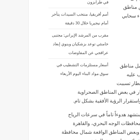
في طرابزون
وية في بعض مناطق
أمم أفريقيا، منتخب السيدات يتأخر
اء سحابي
أمام نيجيريا خلال 30 دقيقة
مقرب من المرشد الإيراني: مجتبى
خامنئي توعد بزشكيان وينوي إبعاد
عراقجي عن المفاوضات
أسعار مستلزمات التشطيب في
شمل مناطق
سوق مواد البناء اليوم الأربعاء
ب عليه
مطار تسببت
غبار في بعض المناطق الصحراوية
ستقرار الرؤية الأفقية بشكل تام.
شهد هدوءاً تاماً في سرعات الرياح
محافظات الوجه البحري، والقاهرة
اة وبعض المناطق الواقعة شمال محافظة