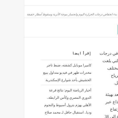
: بدء انخفاض درجات الحرارة اليوم وانحسار موجة الأتربة وسقوط أمطار خفيفة
 الأول من عام 2026م
ي في درجات
إقرأ ايضا
لتي بلغت
كاميرا موبايل كشفته، ضبط تاجر
مختلف
مخدرات ظهر في فيديو متداول يبيع
ياح
الحشيش بأحد شوارع الإسكندرية
ل.
أخبار الرياضة اليوم: نتائج قرعة
 بهيئة
الدوري المصري وكأس الرابطة..
ذاع عبر
الأهلي يهزم بترول أسيوط والنجوم
تفاع
ة لاستثمارها في xAI بتاريخ 30 يونيو 2026م
وديا.. استقبال حافل لـ محمد صلاح
المؤقت التي شهدتها البلاد ووصلت معها العظمى في القاهرة إلى 38