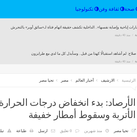
الرياضة
صحة
ثقافة وفن
تكنولوجيا
ارات إباحية وإصابة نفسها».. الداخلية تكشف حقيقة اتهام فتاة لـ«سائق أوبر» بالتحرش
ة
منذ 40 دقيقة
لاح: لم أشاهد استقبالًا كهذا من قبل.. وسأبذل كل ما لدي مع طرابزون
ة
منذ 40 دقيقة
الرئيسية
الارشيف
أخبار العالم
مصر
تحيا مصر
وعة صافولا عن النتائج المالية الأولية للفترة المنتهية في 30/06/2026م (ستة أشهر)
منذ ساعة واحدة
الأرصاد: بدء انخفاض درجات الحرارة
الأتربة وسقوط أمطار خفيفة
إلحاقي من شركة التعدين العربية السعودية بخصوص فتح باب الترشّح لعضوية مجلس الإدارة لل
منذ ساعة واحدة
تحيا مصر
منذ شهرين
0 تعليق
ارسل
طباعة
تبل