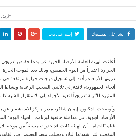
كة أسمنت ينبع عن النتائج المالية الأولية الموحدة المختصرة للفترة المنتهية في 30-06-2026م (ستة أشهر)
الأرصاد
منذ ساعة واحدة
إنشر على الفيسبوك
إنشر على تويتر
شركة الموارد للقوى البشرية عن قرار مجلس الإدارة بتوزيع أرباح نقدية على المساهمين عن النصف
منذ ساعة واحدة
أعلنت الهيئة العامة للأرصاد الجوية عن بدء انخفاض تدريج
الحرارة اعتباراً من اليوم الخميس، وذلك بعد الموجه الحارة ا
شركة السعودية لصناعة الورق عن النتائج المالية الأولية للفترة المنتهية في 2026-06-30 ( ستة أشهر )
ذروتها الأربعاء وأدت إلى تسجيل درجات حرارة مرتفعة في 
منذ ساعة واحدة
أنحاء الجمهورية، لافتة إلى تلاشي السحب الرعدية ونشاط الر
المثيرة للأتربة تدريجياً لتعود الأجواء إلى الاستقرار الشبه كام
كة المراكز العربية (سينومي سنترز) عن نتائجها المالية الأولية للفترة المنتهية في 30 يونيو 2026م (ستة أشهر)
​وأوضحت الدكتورة إيمان شاكر، مدير مركز الاستشعار عن بعد
منذ ساعة واحدة
الأرصاد الجوية، في مداخلة هاتفية لبرنامج "الحياة اليوم" الم
قناة "الحياة"، أن الهيئة كانت قد حذرت مسبقاً من موجة الار
شركة السعودية لخدمات السيارات والمعدات (ساسكو) عن استلامها إشعار من الصندوق الاستثماري بالقيمة العادل
منذ ساعة واحدة