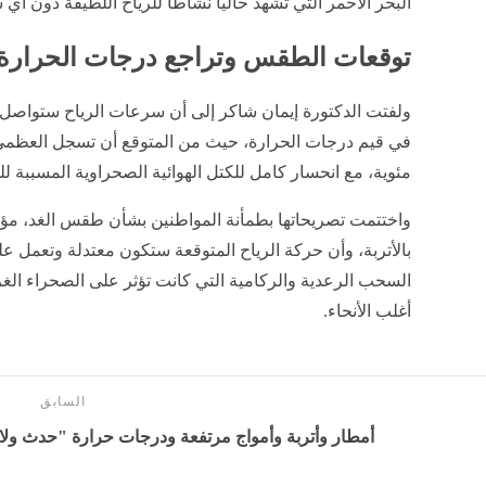
البحر الأحمر التي تشهد حالياً نشاطاً للرياح اللطيفة دون أي 
​توقعات الطقس وتراجع درجات الحرارة
​ولفتت الدكتورة إيمان شاكر إلى أن سرعات الرياح ستواصل ا
مئوية، مع انحسار كامل للكتل الهوائية الصحراوية المسببة لل
​واختتمت تصريحاتها بطمأنة المواطنين بشأن طقس الغد، مؤك
بالأتربة، وأن حركة الرياح المتوقعة ستكون معتدلة وتعمل ع
السحب الرعدية والركامية التي كانت تؤثر على الصحراء الغربي
أغلب الأنحاء.
السابق
أمطار وأتربة وأمواج مرتفعة ودرجات حرارة "حدث ول