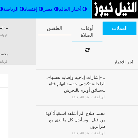
أخبار العالم
مصر
إقتصاد
بـ «إش
العملات
أوقات الصلاة
الطقس
الرياض
أخر الاخبار
محمد ص
الرياض
بـ «إشارات إباحية وإصابة نفسها»..
الداخلية تكشف حقيقة اتهام فتاة
لـ«سائق أوبر» بالتحرش
تعلن مجم
الرياضة
منذ 40 دقيقة
إقتصاد
محمد صلاح: لم أشاهد استقبالًا كهذا
إعلان 
من قبل.. وسأبذل كل ما لدي مع
إقتصاد
طرابزون
الرياضة
منذ 40 دقيقة