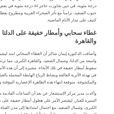
درجة مئوية، في حين تجاوزت حاجز 44 درجة مئ
جنوب الصعيد، تزامناً مع تأثر الصحراء الغربية ومطروح بغط
ركة مستشفى الدكتور سليمان عبدالقادر فقيه عن النتائج المالية الأولية للفترة المنتهية في 2026-06-30 ( ستة أشهر )
كثيف على مدار الأيام الماضية.
منذ ساعة واحدة
​غطاء سحابي وأمطار خفيفة على الدلتا
والقاهرة
​وأضافت الدكتورة إيمان شاكر أن الغطاء السحابي امتد لي
واسعة من الدلتا، وشمال الصعيد، والقاهرة الكبرى، مما ترت
سقوط أمطار خفيفة في تلك الأنحاء، مشيرة إلى أن هذه الأ
في تهدئة الأتربة العالقة ونشاط الرياح الهابطة المحملة بال
والمكشوفة، متوقعة انتهاء هذه الظاهرة الإعصارية المؤقتة وا
​وأكدت مدير مركز الاستشعار عن بعد أن الساعات القادمة ست
المثيرة للغبار، ليقتصر الأمر على هطول أمطار خفيفة على 
الكبرى، وشمال الصعيد، مع احتمال امتدادها إلى مدن القن