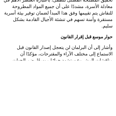
تحقيق المصلحة الفضلى للطفل، باعتباره العنصر الأهم في
معادلة الأسرة، مشددًا على أن جميع المواد المطروحة
للنقاش يتم تقييمها وفق هذا المبدأ لضمان توفير بيئة أسرية
مستقرة وآمنة تسهم في تنشئة الأجيال القادمة بشكل
سليم.
حوار موسع قبل إقرار القانون
وأشار إلى أن البرلمان لن يتعجل إصدار القانون قبل
الاستماع إلى مختلف الآراء والمقترحات، مؤكدًا أن
مناقشات المشروع ستشهد حوارًا موسعًا يضم الجهات
والمؤسسات المعنية بملف الأسرة والأحوال الشخصية.
وأوضح أن قائمة الجهات التي سيتم الاستماع إلى رؤيتها
تشمل الأزهر الشريف ودار الإفتاء المصرية والكنيسة
المصرية والمجلس القومي للطفولة والأمومة، إلى جانب
مؤسسات المجتمع المدني والجمعيات المهتمة بقضايا
الأسرة والمطلقين، بهدف الوصول إلى تشريع متوازن
يدعم الاستقرار الأسري ويحفظ الحقوق القانونية لجميع