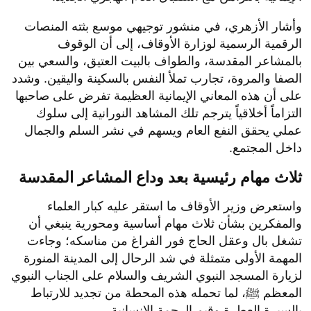
​وأشار الأزهري، في منشور توجيهي موسع بثته المنصات
الرقمية الرسمية لوزارة الأوقاف، إلى أن الوقوف
بالمشاعر المقدسة، والطواف بالبيت العتيق، والسعي بين
الصفا والمروة، تجارب تملأ النفس بالسكينة واليقين. وشدد
على أن هذه المعاني الإيمانية العظيمة تفرض على صاحبها
التزاماً أخلاقياً يترجم تلك المشاهد النورانية إلى سلوك
عملي يحقق النفع العام ويسهم في نشر السلم والجمال
داخل المجتمع.
​ثلاث مهام رئيسية بعد وداع المشاعر المقدسة
​واستعرض وزير الأوقاف ما استقر عليه كبار العلماء
والمفكرين بشأن ثلاث مهام أساسية ومحورية ينبغي أن
تشغل بال وعقل الحاج فور الفراغ من مناسكه؛ وجاءت
المهمة الأولى متمثلة في شد الرحال إلى المدينة المنورة
لزيارة المسجد النبوي الشريف والسلام على الجناب النبوي
المعظم ﷺ، لما تحمله هذه المحطة من تجديد للارتباط
بالسيرة العطرة وقيم الرحمة الإنسانية.