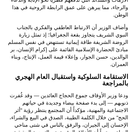
الأزمات والشدائد التي تدفعهم فطرياً نحو الإنابة والدعاء
والرجاء، مما يبرهن على عمق الرابطة الروحية في هذا
الوطن.
​وأضاف الوزير أن الارتباط العاطفي والفكري بالجناب
النبوي الشريف يتجاوز بقعة الجغرافيا؛ إذ تمثل زيارة
الروضة الشريفة طاقة إيمانية تستنهض في نفس المسلم
مبادئ الحضارة الإسلامية القائمة على إكرام الإنسان، بر
الوالدين، حسن الجوار، وإعلاء قيمة العمل، الإنتاج، وبناء
العمران.
​الاستقامة السلوكية واستقبال العام الهجري
بالمراجعة
​ودعا وزير الأوقاف جموع الحجاج العائدين — وقد غُفرت
ذنوبهم — إلى بدء صفحة بيضاء وجديدة في حياتهم
الاجتماعية والمهنية، مؤكداً أن المجتمع ينتظر رؤية "أثر
الحج" من خلال الكلمة الطيبة، الصدق في البيع والشراء،
الإحسان إلى الجيران، والرفق بالناس في شتى مناحي