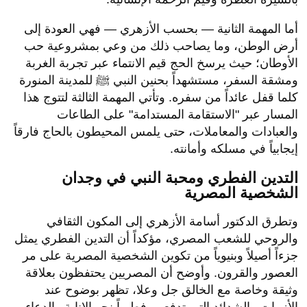
​أما المهمة الثانية — بحسب الأزهري — فهي العودة إلى
أرض الوطن، وما يصاحب ذلك من وعي بمشروعية حب
الأوطان؛ حيث يرسخ الحج قيم الانتماء عبر تجربة الغربة
ومشقة السفر، مستشهداً بحنين النبي ﷺ للمدينة المنورة
كلما قفل عائداً من سفره. وتأتي المهمة الثالثة لتتوج هذا
المسار عبر "الاستقامة المستدامة" على الطاعات
والعبادات والمعاملات، حتى يلمس المحيطون بالحاج فارقاً
إيجابياً في مسلكه وأمانته.
​التدين الفطري ومحبة النبي في وجدان
الشخصية المصرية
​وتطرق الدكتور أسامة الأزهري إلى المكون الثقافي
والروحي للشعب المصري، مؤكداً أن التدين الفطري يمثل
جزءاً أصيلاً وبنيوياً من تكوين الشخصية المصرية على مر
العصور والقرون. وأوضح أن المصريين يحتفظون بعلاقة
وثيقة وخاصة مع الخالق جل وعلا، تظهر بوضوح عند