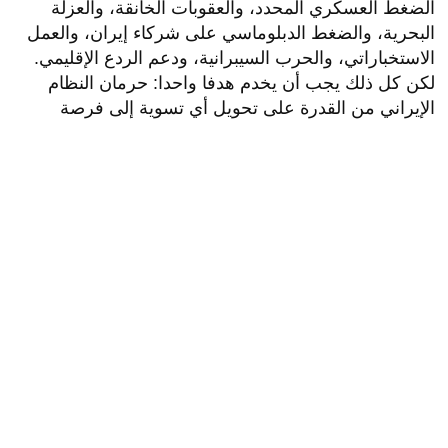
الضغط العسكري المحدد، والعقوبات الخانقة، والعزلة
البحرية، والضغط الدبلوماسي على شركاء إيران، والعمل
الاستخباراتي، والحرب السيبرانية، ودعم الردع الإقليمي.
لكن كل ذلك يجب أن يخدم هدفا واحدا: حرمان النظام
الإيراني من القدرة على تحويل أي تسوية إلى فرصة
لإعادة التسليح والتمدد.
كما يجب ألا يفصل الملف النووي عن سلوك إيران
الإقليمي. هذه كانت إحدى أخطاء المقاربات السابقة. إيران
لا تفصل بين النووي والصواريخ والميليشيات والممرات
البحرية. كلها أجزاء من منظومة ضغط واحدة. فإذا جرى
التعامل مع النووي وحده، بقيت الصواريخ، وإذا جرى تجاهل
الميليشيات، بقيت أداة الرد غير المباشر، وإذا فتح المضيق
من دون ضمانات صارمة، سيغلق مرة أخرى عند أول أزمة.
لذلك فإن أي اتفاق جزئي سيخلق أزمة جديدة، لا سلاما
جديدا.
ترامب بنى جزءا مهما من صورته السياسية على أنه لا
يخوض حروبا عبثية. لكن تجنب الحرب العبثية لا يعني قبول