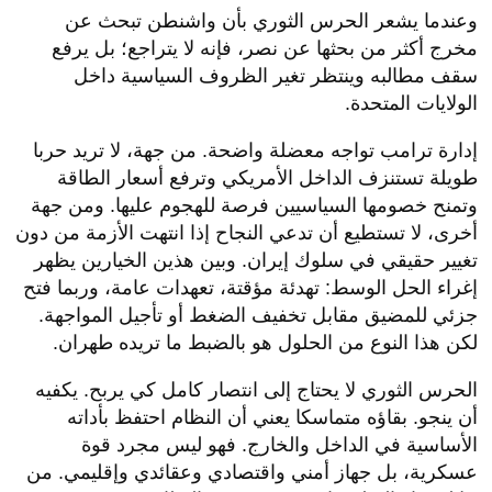
وعندما يشعر الحرس الثوري بأن واشنطن تبحث عن
مخرج أكثر من بحثها عن نصر، فإنه لا يتراجع؛ بل يرفع
سقف مطالبه وينتظر تغير الظروف السياسية داخل
الولايات المتحدة.
إدارة ترامب تواجه معضلة واضحة. من جهة، لا تريد حربا
طويلة تستنزف الداخل الأمريكي وترفع أسعار الطاقة
وتمنح خصومها السياسيين فرصة للهجوم عليها. ومن جهة
أخرى، لا تستطيع أن تدعي النجاح إذا انتهت الأزمة من دون
تغيير حقيقي في سلوك إيران. وبين هذين الخيارين يظهر
إغراء الحل الوسط: تهدئة مؤقتة، تعهدات عامة، وربما فتح
جزئي للمضيق مقابل تخفيف الضغط أو تأجيل المواجهة.
لكن هذا النوع من الحلول هو بالضبط ما تريده طهران.
الحرس الثوري لا يحتاج إلى انتصار كامل كي يربح. يكفيه
أن ينجو. بقاؤه متماسكا يعني أن النظام احتفظ بأداته
الأساسية في الداخل والخارج. فهو ليس مجرد قوة
عسكرية، بل جهاز أمني واقتصادي وعقائدي وإقليمي. من