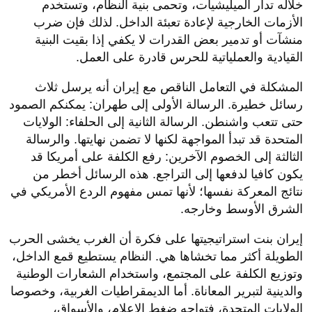
خلاله تدار الميليشيات، وتحمى بنية النظام، وتستخدم
الأزمات الخارجية لإعادة تعبئة الداخل. لذلك فإن ضرب
منشآت أو تدمير بعض القدرات لا يكفي إذا بقيت البنية
القيادية والعملياتية للحرس قادرة على العمل.
المشكلة في التعامل الناقص مع إيران أنه يرسل ثلاث
رسائل خطيرة. الرسالة الأولى إلى طهران: يمكنكم الصمود
حتى تتعب واشنطن. الرسالة الثانية إلى الحلفاء: الولايات
المتحدة قد تبدأ المواجهة لكنها لا تضمن نهايتها. والرسالة
الثالثة إلى الخصوم الآخرين: رفع الكلفة على أمريكا قد
يكون كافيا لدفعها إلى التراجع. هذه الرسائل أخطر من
نتائج المعركة نفسها؛ لأنها تمس مفهوم الردع الأمريكي في
الشرق الأوسط وخارجه.
إيران بنت استراتيجيتها على فكرة أن الغرب يخشى الحرب
الطويلة أكثر مما تخشاها هي. النظام يستطيع قمع الداخل،
وتوزيع الكلفة على المجتمع، واستخدام الشعارات الوطنية
والدينية لتبرير المعاناة. أما الديمقراطيات الغربية، وخصوصا
الولايات المتحدة، فتواجه ضغط الإعلام، والأسواق،