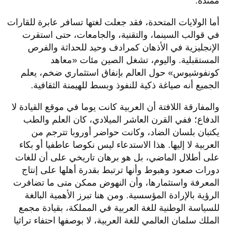
ممتدة.
أما الولايات المتحدة، فقد جعلت لغتها تسافر عابرة للقارات
في قوالب السينما، والتقنية، والجامعات، حتى استقرت
الإنجليزية في الأذهان كمرادف وحيد للحداثة والفرص
المستقبلية. واليوم، تشغل الصين مئات «معاهد
كونفوشيوس» حول العالم بإنفاق استثماري ضخم، يعلم
الجميع أنه صياغة ذكية للنفوذ وبسط للهيمنة الثقافية.
والمفارقة اللافتة أن العربية كانت يوما في موقع القيادة لا
الدفاع؛ ففي القرن العاشر الميلادي، كان العلم والطب
يكتبان بلسان الضاد، وكانت حواضر أوروبا تترجم من
العربية لا إليها. هذا الاستدعاء ليس نكوصا عاطفيا أو بكاء
على أطلال الماضي، بل هو برهان تاريخي على أن للغات
دورات صعود وهبوط وأنها ترتبط بقدرة أهلها على إنتاج
المعرفة واستثمارها، وأن النهوض ممكن متى ما تضافرت
الرؤية بالإرادة المؤسسية. ومن هنا تبرز الأهمية البالغة
للسياسة الوطنية للغة العربية في المملكة، بقيادة مجمع
الملك سلمان العالمي للغة العربية، لا بوصفها احتفاء تراثيا