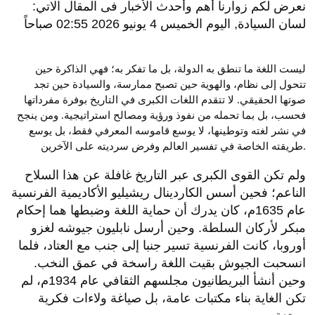
نعرض لكم زوارنا أهم وأحدث الأخبار فى المقال الاتي:
لسان السيادة, اليوم الخميس 4 يونيو 2026 02:55 صباحاً
ليست اللغة ما تنطق به الدولة، بل ما تفكر به؛ فهي الذاكرة حين
تتحول إلى نظام، والهوية حين تصبح ممارسة، والسيادة حين تجد
صوتها الحقيقي. لا تتقدم اللغات الكبرى في التاريخ بوفرة مفرداتها
فحسب، بل بما تحمله من نفوذ ورؤية ومصالح استراتيجية. ومن ينجح
في نشر لغته وتوطينها، لا يوسع قاموسه المعرفي فقط، بل يوسع
طريقته الخاصة في تفسير العالم وفرض سرديته على الآخرين.
ولم تكن القوى الكبرى عبر التاريخ غافلة عن هذا السلاح
الناعم؛ فحين أسس الكاردينال ريشيليو الأكاديمية الفرنسية
عام 1635م، كان يدرك أن حماية اللغة وضبطها هما إحكام
مبكر لأركان السلطة. وحين أرسل نابليون جيوشه لغزو
أوروبا، كانت الفرنسية تسير جنبا إلى جنب مع العتاد، فلما
انسحبت الجيوش بقيت اللغة راسخة في عمق النخب.
وحين أنشأ البريطانيون مجلسهم الثقافي عام 1934م، لم
تكن الغاية بناء مكتبات عامة، بل صياغة ولاءات فكرية