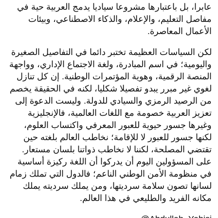
عابرا، بل باعتبارها مشروعا سياديا يدمج العربية حية في
مفاصل التعليم، والإعلام، والذكاء الاصطناعي، وبيئات
الأعمال المعاصرة.
لكن السياسات العظيمة تختبر دائما في التفاصيل الصغيرة
واليومية؛ في اسم المبادرة، ولغة الاجتماع الإداري، وواجهة
المنصة الرقمية، وهوية المؤتمرات الوطنية. إن كل تنازل
لغوي غير مبرر يبدو تفصيلا شكليا، لكنه في الحقيقة يخصم
من الرصيد الرمزي والسيادي للدولة. وليست الدعوة إلى
تعزيز العربية خصومة مع اللغات العالمية، فالإنجليزية
وغيرها جسور حيوية للعبور المعرفي واكتساب العلوم،
لكنها جسور للعبور لا للإقامة؛ نخاطب العالم بلغته حين
تقتضي المصلحة، لكننا لا نخاطب ذواتنا بلسان مستعار.
على المسؤولين اليوم أن يدركوا أن اللغة ركيزة أساسية
في منظومة الأمن الوطني الناعم؛ فالدول التي تملك زمام
لسانها تصون سلامة سرديتها، ومن يملك سرديته يملك
مكانه الفريد والطليعي في هذا العالم.