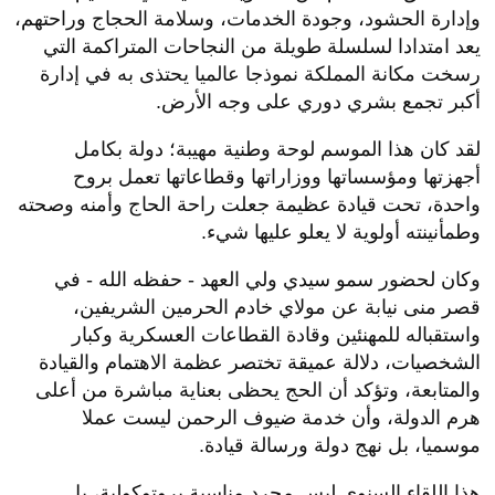
وإدارة الحشود، وجودة الخدمات، وسلامة الحجاج وراحتهم،
يعد امتدادا لسلسلة طويلة من النجاحات المتراكمة التي
رسخت مكانة المملكة نموذجا عالميا يحتذى به في إدارة
أكبر تجمع بشري دوري على وجه الأرض.
لقد كان هذا الموسم لوحة وطنية مهيبة؛ دولة بكامل
أجهزتها ومؤسساتها ووزاراتها وقطاعاتها تعمل بروح
واحدة، تحت قيادة عظيمة جعلت راحة الحاج وأمنه وصحته
وطمأنينته أولوية لا يعلو عليها شيء.
وكان لحضور سمو سيدي ولي العهد - حفظه الله - في
قصر منى نيابة عن مولاي خادم الحرمين الشريفين،
واستقباله للمهنئين وقادة القطاعات العسكرية وكبار
الشخصيات، دلالة عميقة تختصر عظمة الاهتمام والقيادة
والمتابعة، وتؤكد أن الحج يحظى بعناية مباشرة من أعلى
هرم الدولة، وأن خدمة ضيوف الرحمن ليست عملا
موسميا، بل نهج دولة ورسالة قيادة.
هذا اللقاء السنوي ليس مجرد مناسبة بروتوكولية، بل