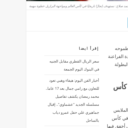
 طموحه
إقرأ ايضا
ة الفراعنة
سعر الريال القطري مقابل الجنيه
لبطولة
في البنوك اليوم الجمعة
أخبار الفن اليوم: هيفاء وهبي تعود
 كأس
للتعاون مع رامي جمال بعد 17 عاما..
محمد رمضان يكشف تفاصيل
مسلسله الجديد "عشماوي".. إقبال
لملابس
جماهيري علي حفل عمرو دياب
ة في كأس
بالساحل
ي أخفق فيها
لقطات من حفل زفاف حسام عبد
للاعبين.