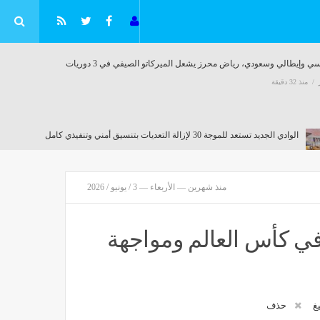
اض محرز
البابا كيرلس الخامس، بطريرك العلم الذي
حمل راية الكنيسة نصف قرن
مصر
منذ 4 دقائق
منذ شهرين — الأربعاء — 3 / يونيو / 2026
 في كأس العالم ومواجهة
يغ
حذف