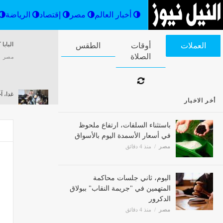
أخبار العالم
مصر
إقتصاد
الوادي الجديد تستعد للموجة 30 لإزالة
غدا، آ
العملات
أوقات الصلاة
الطقس
التعديات بتنسيق أمني وتنفيذي كامل
لتسجيل
مصر
منذ 33 دقيقة
مصر
أخر الاخبار
باستثناء السلفات، ارتفاع ملحوظ
في أسعار الأسمدة اليوم بالأسواق
مصر
منذ 4 دقائق
اليوم، ثاني جلسات محاكمة
المتهمين في "جريمة النقاب" ببولاق
الدكرور
مصر
منذ 4 دقائق