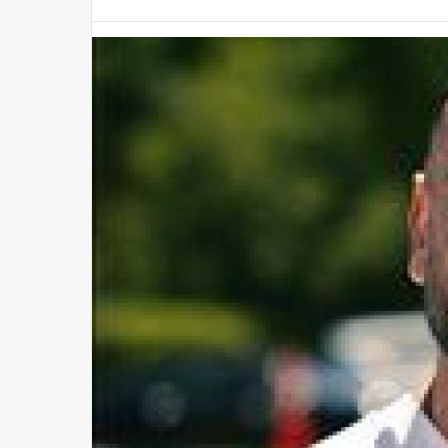
د صلاح: نستهدف إنجازًا تاريخيًا في كأس العالم ومواجهة البرازيل خطوة مهمة