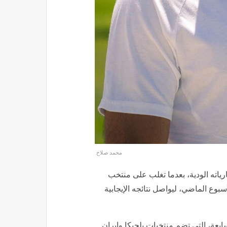
محمد صلاح
رياته الودية، بعدما تغلب على منتخب
بوع الماضي، ليواصل نتائجه الإيجابية
ة، التي تضم منتخبات بلجيكا وإيران
ونيوزيلندا، حيث يبدأ مشواره بمواجهة بلجيكا يوم 15 يونيو، ثم يلتقي نيوزيلندا يوم 22 من الشهر نفسه،