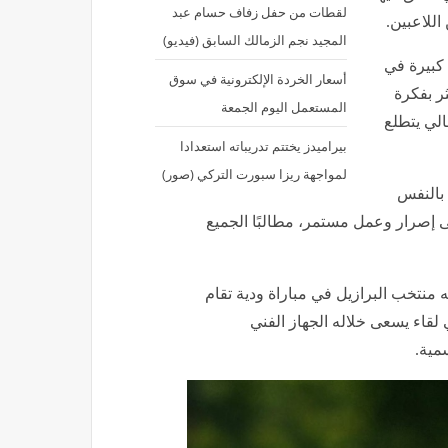
المجيد نجم الزمالك السابق (فيديو)
 كبيرة في
أسعار الخردة الإلكترونية في سوق
ر بفكرة
المستعمل اليوم الجمعة
الي يتطلع
بيراميدز يختتم تدريباته استعدادا
لمواجهة ريزا سبورت التركي (صور)
 بالنفس
إلى إصرار وعمل مستمر، مطالبًا الجميع
 منتخب البرازيل في مباراة ودية تقام
دة صباح يوم الأحد الموافق 7 يونيو، في لقاء يسعى خلاله الجهاز الفني
مية.