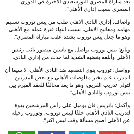
بعد مباراة المصري البورسعيدي الأخيرة في الدوري
المصري بسبب إداري الأهلي".
واضاف: إداري النادي الاهلي طلب من ييس توروب تسليم
مهامه ومفاتيح الاهلي، بسبب انتهاء فترة عمله مع الأهلي
وهو ما جعل ييس توروب بشدة عقب مباراة المصري".
وتابع: ييس توروب تواصل مع ياسين منصور نائب رئيس
الأهلي وأبلغه بغضبه الشديد لما حدث من إداري النادي.
وواصل: توروب ينوي التصعيد ضد النادي الأهلي، لا سيما أن
المدرب علم بخبر مفاوضات الأهلي مع بعض المدربين
لتولي تدريب الفريق، وهو ما يعد مخالفًا للعقد المبرم بين
ييس توروب والنادي الأهلي".
وأكمل: باتريس فان بوميل على رأس المرشحين بقوة
لتدريب النادي الأهلي خلفًا لييس توروب، وتوروب رحيله
عن الأهلي أصبح مسألة وقت ليس اكثر".