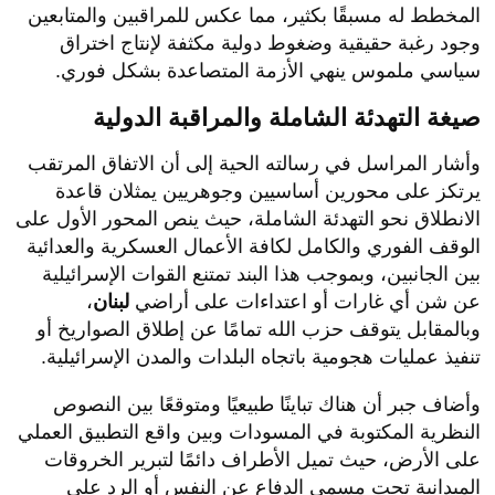
المخطط له مسبقًا بكثير، مما عكس للمراقبين والمتابعين
وجود رغبة حقيقية وضغوط دولية مكثفة لإنتاج اختراق
سياسي ملموس ينهي الأزمة المتصاعدة بشكل فوري.
صيغة التهدئة الشاملة والمراقبة الدولية
​وأشار المراسل في رسالته الحية إلى أن الاتفاق المرتقب
يرتكز على محورين أساسيين وجوهريين يمثلان قاعدة
الانطلاق نحو التهدئة الشاملة، حيث ينص المحور الأول على
الوقف الفوري والكامل لكافة الأعمال العسكرية والعدائية
بين الجانبين، وبموجب هذا البند تمتنع القوات الإسرائيلية
عن شن أي غارات أو اعتداءات على أراضي
لبنان
،
وبالمقابل يتوقف حزب الله تمامًا عن إطلاق الصواريخ أو
تنفيذ عمليات هجومية باتجاه البلدات والمدن الإسرائيلية.
​وأضاف جبر أن هناك تباينًا طبيعيًا ومتوقعًا بين النصوص
النظرية المكتوبة في المسودات وبين واقع التطبيق العملي
على الأرض، حيث تميل الأطراف دائمًا لتبرير الخروقات
الميدانية تحت مسمى الدفاع عن النفس أو الرد على