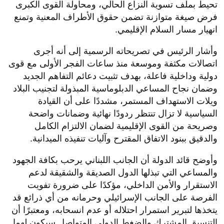
تحيط بملف تسوية النزاع الحالي، ومحاولة القوى الكبرى
فرض صيغة متوازنة تضمن حقوق الأطراف المعنية وتمنع
انهيار مسار السلام الإقليمي.
​وأشار الرئيس في تصريحاته الرسمية إلى أنه أجرى
اتصالات مكثفة وموسعة منذ ساعات الفجر الأولى مع قوى
دولية وداخلية فاعلة، بهدف تثبيت دعائم التفاهم الجديد
وضمان نجاح المساعي الدبلوماسية المبذولة لتجنيب البلاد
ويلات الاستهداف المستمر، مشددًا على أن القيادة
السياسية لا تزال تنتظر ردودًا نهائية وضمانات واضحة
وصريحة من القوى الإقليمية لضمان الالتزام الكامل
والدقيق ببنود الاتفاق المقترح وآليات تنفيذه الميدانية.
​وأوضح قائد الدولة أن الجانب اللبناني يرحب بكافة الجهود
والمساعي التي تبذلها الدول الصديقة والشقيقة لدعم
الاستقرار والأمن الداخلي، مؤكدًا على ضرورة تفويت
الفرصة على الجانب الإسرائيلي وحرمانه من أي ذرائع قد
يتخذها لتبرير استمرار احتلاله أو عدم انسحابه، ومعتبرًا أن
التنسيق المشترك والضغط الدولي المتواصل سيكون لهما