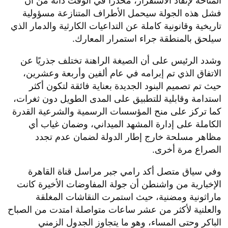
المتاحة لإنقاذ الاستقرار، محذرًا في الوقت ذاته من أن
فشل هذه الجولة سيحمل الأطراف المتنازعة مسؤولية
تاريخية وقانونية كاملة عن التداعيات الكارثية والدمار الذي
سيلحق بالمنطقة جراء استمرار المعارك.
​وشدد الرئيس على أن الصيغة الراهنة تختلف جذريًا عن
الاتفاق الذي تم إبرامه في عام ألفين وأربعة وعشرين،
حيث تم تصميم البنود الجديدة بعناية فائقة لتكون أكثر
استدامة وقابلية للتطبيق على المدى الطويل دون ثغرات،
كما تركز على منح المؤسسات الرسمية والشرعية القدرة
الكاملة على إدارة المشهد الميداني، وضمان غياب أي
مظاهر مسلحة خارج إطار الدولة لضمان عدم تجدد
الصراع مرة أخرى.
​وفي سياق متصل أكد رامي جبر مراسل قناة القاهرة
الإخبارية من واشنطن أن جولة المفاوضات الأخيرة كانت
ماراثونية ومضنية، حيث استمرت النقاشات المغلقة
والعلنية لأكثر من عشر ساعات متواصلة امتدت من الصباح
الباكر وحتى المساء، وهو ما يتجاوز الجدول الزمني