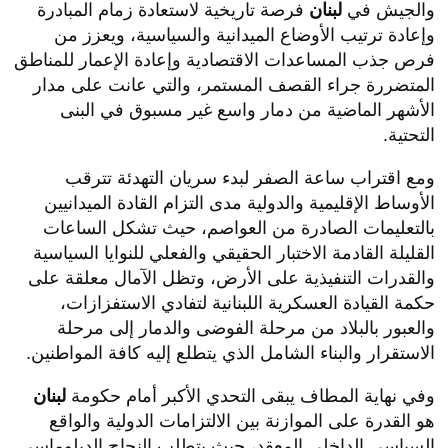
والجيش في
لبنان
فرصة تاريخية لاستعادة زمام المبادرة
وإعادة ترتيب الأوضاع الميدانية والسياسية، ويعزز من
فرص جذب المساعدات الاقتصادية وإعادة الإعمار للمناطق
المتضررة جراء القصف المستمر، والتي عانت على مدار
الأشهر الماضية من دمار واسع غير مسبوق في البنى
التحتية.
​ومع اقتراب ساعة الصفر لبدء سريان التهدئة تترقب
الأوساط الإقليمية والدولية مدى التزام القادة الميدانيين
بالتعليمات الصادرة من العواصم، حيث تشكل الساعات
القليلة القادمة الاختبار الحقيقي والفعلي للنوايا السياسية
والقدرات التنفيذية على الأرض، وتظل الآمال معلقة على
حكمة القيادة العسكرية اللبنانية لتفادي الاستفزازات،
والعبور بالبلاد من مرحلة الفوضى والدمار إلى مرحلة
الاستقرار والبناء الشامل الذي يتطلع إليه كافة المواطنين.
​وفي نهاية المطاف يبقى التحدي الأكبر أمام حكومة
لبنان
هو القدرة على الموازنة بين الالتزامات الدولية والواقع
السياسي الداخلي المعقد، حيث يتطلب النجاح الدبلوماسي