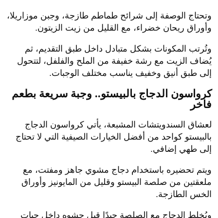
وتحتاج الوصفة إلى شرائح طماطم طازجة، وجبن موزاريلا،
وأوراق ريحان خضراء، مع القليل من زيت الزيتون.
وتُرتب المكونات بشكل متبادل داخل طبق التقديم، ثم
يُضاف الزيت مع رشة خفيفة من الملح والفلفل، لتتحول
إلى طبق أنيق وخفيف يناسب مختلف الوجبات.
كرواسون الدجاج بالبيستو.. وجبة سريعة بطعم
فاخر
لعشاق السندويتشات المشبعة، يأتي كرواسون الدجاج
بالبيستو كواحد من أفضل الخيارات الصيفية التي لا تحتاج
إلى طهي إضافي.
ويتم تحضيره باستخدام دجاج مشوي جاهز ومفتت، مع
ملعقتين من صلصة البيستو وقليل من المايونيز وأوراق
الخس الطازجة.
ويُخلط الدجاج مع الصلصة جيدًا قبل حشوه داخل حبات