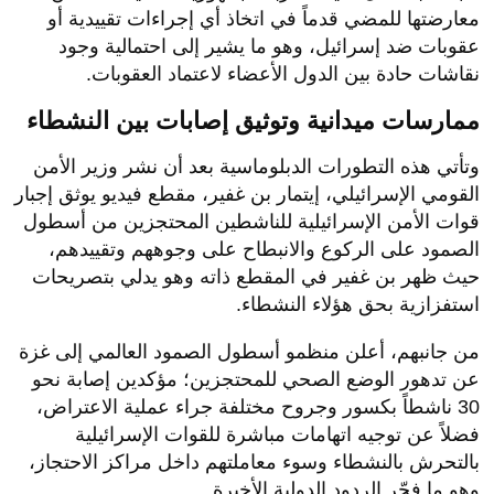
معارضتها للمضي قدماً في اتخاذ أي إجراءات تقييدية أو
عقوبات ضد إسرائيل، وهو ما يشير إلى احتمالية وجود
نقاشات حادة بين الدول الأعضاء لاعتماد العقوبات.
​ممارسات ميدانية وتوثيق إصابات بين النشطاء
​وتأتي هذه التطورات الدبلوماسية بعد أن نشر وزير الأمن
القومي الإسرائيلي، إيتمار بن غفير، مقطع فيديو يوثق إجبار
قوات الأمن الإسرائيلية للناشطين المحتجزين من أسطول
الصمود على الركوع والانبطاح على وجوههم وتقييدهم،
حيث ظهر بن غفير في المقطع ذاته وهو يدلي بتصريحات
استفزازية بحق هؤلاء النشطاء.
​من جانبهم، أعلن منظمو أسطول الصمود العالمي إلى غزة
عن تدهور الوضع الصحي للمحتجزين؛ مؤكدين إصابة نحو
30 ناشطاً بكسور وجروح مختلفة جراء عملية الاعتراض،
فضلاً عن توجيه اتهامات مباشرة للقوات الإسرائيلية
بالتحرش بالنشطاء وسوء معاملتهم داخل مراكز الاحتجاز،
وهو ما فجّر الردود الدولية الأخيرة.