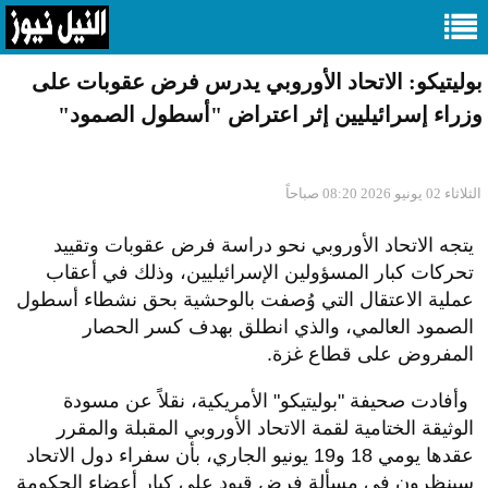
بوليتيكو: الاتحاد الأوروبي يدرس فرض عقوبات على
وزراء إسرائيليين إثر اعتراض "أسطول الصمود"
الثلاثاء 02 يونيو 2026 08:20 صباحاً
​يتجه الاتحاد الأوروبي نحو دراسة فرض عقوبات وتقييد
تحركات كبار المسؤولين الإسرائيليين، وذلك في أعقاب
عملية الاعتقال التي وُصفت بالوحشية بحق نشطاء أسطول
الصمود العالمي، والذي انطلق بهدف كسر الحصار
المفروض على قطاع غزة.
وأفادت صحيفة "بوليتيكو" الأمريكية، نقلاً عن مسودة
الوثيقة الختامية لقمة الاتحاد الأوروبي المقبلة والمقرر
عقدها يومي 18 و19 يونيو الجاري، بأن سفراء دول الاتحاد
سينظرون في مسألة فرض قيود على كبار أعضاء الحكومة