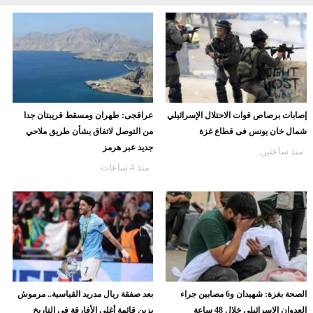
إصابات برصاص قوات الاحتلال الإسرائيلي
عراقجى: طهران ومسقط قريبتان جدا
شمال خان يونس فى قطاع غزة
من التوصل لاتفاق بشأن طريق ملاحي
جديد عبر هرمز
منذ ساعتين
منذ 4 ساعات
الصحة بغزة: شهيدان و6 مصابين جراء
بعد صفقة ريال مدريد القياسية.. مرموش
العدوان الاسرائيلي خلال 48 ساعة
يزين قائمة أغلى الأفارقة فى التاريخ