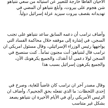
الأحيان ألفاظاً خارجة للتعبير عن استيائه من سعي نتنياهو
شن هجوم على بيروت، وأبلغ نتنياهو أن المضي في
تهديداته بقصف بيروت سيزيد عزلة إسرائيل دولياً.
وأضاف ترامب أن دعمه السابق ساعد نتنياهو على تجنب
السجن، في إشارة إلى موقفه خلال محاكمة الفساد التي
يواجهها رئيس الوزراء الإسرائيلي، وقال مسئول امريكي ان
ترامب قال لنتنياهو: أنت مجنون تماماً.. كنت ستصبح في
السجن لولا دعمي أنا أنقذك، والجميع يكرهونك الآن،
والجميع يكرهون إسرائيل بسبب هذا
وقال مصدر آخر ان ترامب كان غاضباً للغاية، وصرخ في
إحدى اللحظات: ما الذي تفعله بحق الجحيم؟، وأضاف ان
الرئيس الأمريكي رأي في الأيام الأخيرة ان نتنياهو يصعد
بشكل غير متناسب