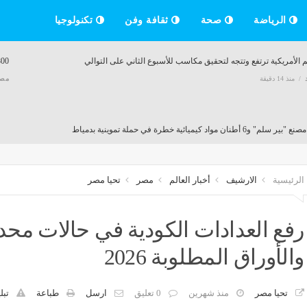
الرياضة
صحة
ثقافة وفن
تكنولوجيا
 الأمريكية ترتفع وتتجه لتحقيق مكاسب للأسبوع الثاني على التوالي
800 جنيه، ارتفاع جنوني في سعر الجنيه الذهب اليو
منذ 14 دقيقة
مص
" و6 أطنان مواد كيميائية خطرة في حملة تموينية بدمياط
منذ 20 دقيقة
الرئيسية
الارشيف
أخبار العالم
مصر
تحيا مصر
لطيران تعلن عن حاجتها لـ وظيفة أخصائي سياحة
أدنوك الإماراتية: هجمات على 3 سفن بمضيق هرمز خلال أسب
منذ 20 دقيقة
مصر
منذ 20 دقيقة
رفع العدادات الكودية في حالات مح
والأوراق المطلوبة 2026
الناشئات يخسر أمام إسبانيا ويفشل في التأهل لنهائي بطولة العالم لكرة اليد
منذ 20 دقيقة
تحيا مصر
منذ شهرين
0 تعليق
ارسل
طباعة
تبل