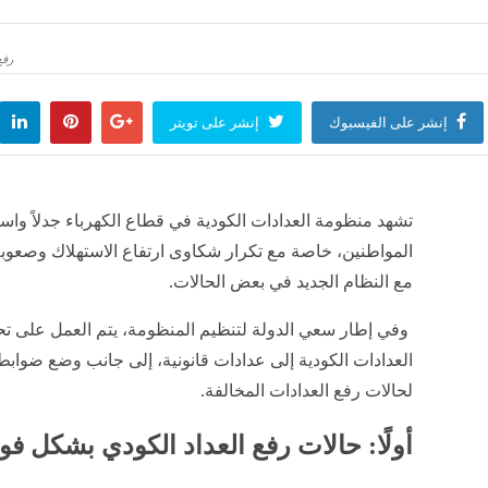
 في الشارع تنتهي بالانتقام، ضبط سائق ميكروباص صدم سيارة طالبة عمدا بالقاهرة
رفع
منذ 21 دقيقة
إنشر على الفيسبوك
إنشر على تويتر
اد التركي يمنح محمد صلاح رخصة المشاركة مع طرابزون سبور في الدوري
منذ 21 دقيقة
تشهد منظومة العدادات الكودية في قطاع الكهرباء جدلاً واسعً
المواطنين، خاصة مع تكرار شكاوى ارتفاع الاستهلاك وصعوبة
مع النظام الجديد في بعض الحالات.
منذ 21 دقيقة
وفي إطار سعي الدولة لتنظيم المنظومة، يتم العمل على تح
العدادات الكودية إلى عدادات قانونية، إلى جانب وضع ضواب
لحالات رفع العدادات المخالفة.
أولًا: حالات رفع العداد الكودي بشكل ف