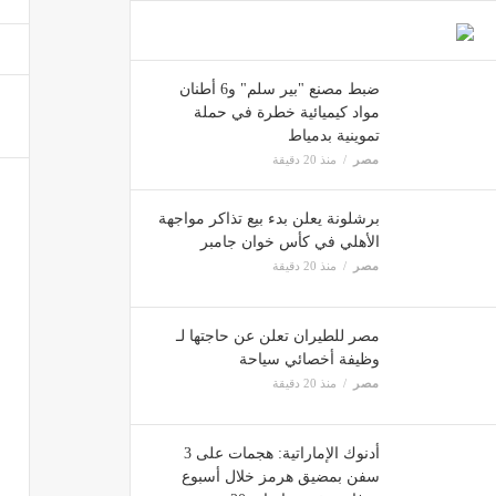
مشادة
مصر
ضبط مصنع "بير سلم" و6 أطنان
مواد كيميائية خطرة في حملة
تموينية بدمياط
الاتح
مصر
منذ 20 دقيقة
مصر
برشلونة يعلن بدء بيع تذاكر مواجهة
الأهلي في كأس خوان جامبر
مصر
منذ 20 دقيقة
150 جنيها ارتفاعا في الجرام، قفزة كبيرة في أسعار الذهب خلال تعاملات اليوم بالصاغة
مصر
مصر للطيران تعلن عن حاجتها لـ
وظيفة أخصائي سياحة
مصر
منذ 20 دقيقة
أدنوك الإماراتية: هجمات على 3
سفن بمضيق هرمز خلال أسبوع