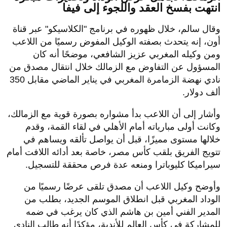
انتهت بفسخ العقد واللجوء إلى فيفا
وقال سالم، خلال ظهوره في برنامج "الكلاسيكو" عبر قناة
أون، إنه يتحدث بصفته الوكيل المفوض رسميًا من اللاعب
ومن وكيله المغربي عزيز الشافعي، موضحًا أنه كان
المسؤول عن التفاوض مع الزمالك خلال انتقال مصدق من
نادي نهضة الزمامرة المغربي في يناير الماضي مقابل 350
ألف دولار.
وأشار إلى أن اللاعب بدأ مشواره بصورة قوية مع الزمالك،
وكانت أولى مبارياته أمام الأهلي في لقاء القمة، وقدم
خلالها مستوى مميزًا، قبل أن يواصل تألقه ويساهم في
تتويج الفريق بلقب كأس مصر، خاصة بعد أدائه اللافت أمام
سيراميكا كليوباترا ومنعه عدة فرص محققة للتسجيل.
وأوضح وكيل اللاعب أن مصدق تلقى عرضًا رسميًا من
الوداد المغربي قبل انطلاق الموسم الجديد، بطلب من
المدير الفني أمين بن هاشم الذي كان يرغب في ضمه
للمشاركة في كأس العالم للأندية، مؤكدًا أنه طالب النادي