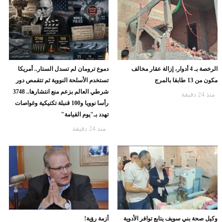
الرخصة بـ 4 أدوار، إزالة عقار مخالف
دموع ترومان لم تسدل الستار.. أمريكا
مكون من 13 طابقا بالمرج
تستخدم الأسلحة النووية ثم تتقمص دور
شرطي العالم بزعم منع انتشارها.. 3748
منذ 24 دقيقة
رأسا نوويا و100 قنبلة تكتيكية وغواصات
تهدد بـ"يوم القيامة"
منذ 24 دقيقة
وكيل صحة بني سويف يتابع توافر الأدوية
أزمة رؤية!