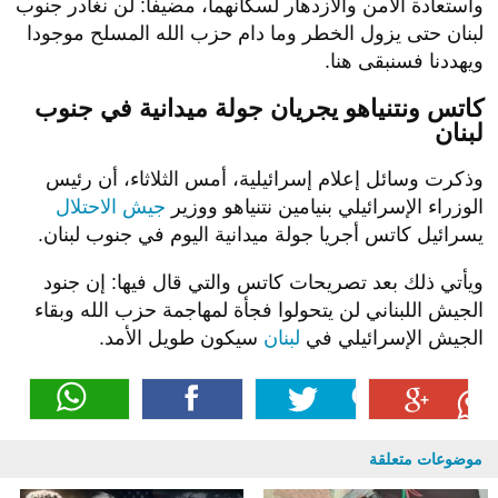
واستعادة الأمن والازدهار لسكانهما، مضيفا: لن نغادر جنوب
لبنان حتى يزول الخطر وما دام ‎حزب الله المسلح موجودا
ويهددنا فسنبقى هنا.
كاتس ونتنياهو يجريان جولة ميدانية في جنوب
لبنان
وذكرت وسائل إعلام إسرائيلية، أمس الثلاثاء، أن رئيس
الوزراء الإسرائيلي بنيامين نتنياهو ووزير
جيش الاحتلال
يسرائيل كاتس أجريا جولة ميدانية اليوم في جنوب لبنان.
ويأتي ذلك بعد تصريحات كاتس والتي قال فيها: إن جنود
الجيش اللبناني لن يتحولوا فجأة لمهاجمة حزب الله وبقاء
الجيش الإسرائيلي في
لبنان
سيكون طويل الأمد.
موضوعات متعلقة