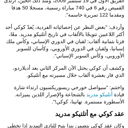
الفريق الأول في 19 سبتمبر 2009، ومنذ ذلك الحين، ارتدى
القميص رقم 6 في 740 مباراة رسمية، مسجلا 50 هدفا
ومقدما 122 تمريرة حاسمة”.
وأردف: "بغض النظر عن إحصائياته الفردية، يُعدّ كوكي أحد
أكثر اللاعبين تتويجًا بالألقاب في تاريخ أتلتيكو مدريد. معًا،
فزنا بثمانية ألقاب: لقبان في الدوري الإسباني، وكأس ملك
إسبانيا، ولقبان في الدوري الأوروبي، وكأسان للسوبر
الأوروبي، وكأس السوبر الإسباني".
وكشف أن كوكي يحتل الآن المركز الثاني بعد أديلاردو،
الذي فاز بعشرة ألقاب خلال مسيرته مع أتلتيكو.
واختتم: "سيواصل خورخي ريسوريكسيون ارتداء شارة
قيادة
أتلتيكو مدريد
بالشجاعة والإصرار اللذين يميزانه.
الأسطورة مستمرة. تهانينا، كوكي!".
عقد كوكي مع أتلتيكو مدريد
وكان عقد كوكي يتضمن بندا يتيح للنادي التمديد إذا تخطى