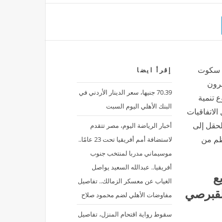
، سكوت
إقرأ ايضا
فرون
70.39 جنيها، سعر الدينار الأردني في
ع تنمية
البنك الأهلي اليوم السبت
لاتفاقيات
أخبار الرياضة اليوم، مصر تتقدم
لحقل إلى
لاستضافة أمم أفريقيا تحت 23 عامًا..
عظم من
موسيماني مدربا لمنتخب جنوب
أفريقيا.. عبدالله السعيد يواصل
ع
الغياب عن معسكر الزمالك.. تفاصيل
لقبرصي
مفاوضات الأهلي لضم محمود صلاح
سقوط رواية اقتحام المنزل، تفاصيل