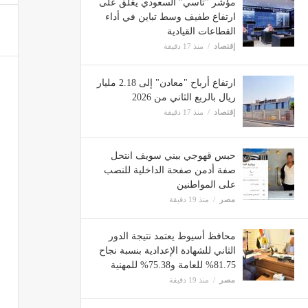
مؤشر "تاسي" السعودي يغلق على
ارتفاع طفيف وسط تباين في أداء
القطاعات القيادية
إقتصاد
منذ 17 دقيقة
ارتفاع أرباح "معادن" إلى 2.18 مليار
ريال بالربع الثاني من 2026
إقتصاد
منذ 17 دقيقة
حبس قهوجي ببني سويف انتحل
صفة أدمن صفحة الداخلية للنصب
على المواطنين
مصر
منذ 19 دقيقة
محافظ أسيوط يعتمد نتيجة الدور
الثاني للشهادة الإعدادية بنسبة نجاح
81.75% للعامة و75.38% للمهنية
مصر
منذ 19 دقيقة