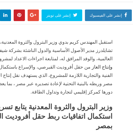
إنشر على الفيسبوك
إنشر على تويتر
استقبل المهندس كريم بدوي وزير البترول والثروة المعدنية
تشايلدرز مدير الأصول الأساسية والدول الناشئة بشركة شي
العالمية، والوفد المرافق له، لمتابعة اجراءات الاعداد لمشرو
وإنتاج الغاز
من حقل أفروديت القبرصي، والإسراع باستكمال ا
الفنية والتجارية اللازمة للمشروع، الذي يستهدف نقل إنتاج ا
مصر وربطه بالبنية التحتية لإعادة تصديره عبر مصر ، بما ي
دورها كمركز إقليمي لتجارة وتداول الطاقة.
وزير البترول والثروة المعدنية يتابع تسري
استكمال اتفاقيات ربط حقل أفروديت ا
بمصر