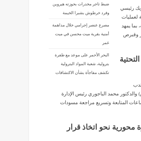
ضبط تاجر مخدرات بحوزته هيروين
ريك رئيسي
وفرد خرطوش بشبرا الخيمة
ة لعمليات
مصرع عنصر إجرامي خلال مداهمة
 بما يمهد
أمنية بقرية ميت محسن في ميت
ر وقبرص
غمر
البحر الأحمر على موعد مع طفرة
لتحتية
بترولية، شعبة المواد البترولية
تكشف مفاجأة بشأن الاكتشافات
تدب
 والدكتور محمد الباجوري رئيس الإدارة
جتماعات المتابعة وتسريع مراجعة مسودات
 محورية نحو اتخاذ قرار