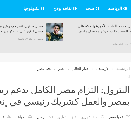
الرياضة
صحة
ثقافة وفن
تكنولوجيا
ل صفقة "القات" الأخيرة والحكم على
سجل هدفين، عمر مرموش يقو
أجانب بالسجن 15 سنة وغرامة نصف مليون
سيتي للفوز على أتلتيكو مدريد و
مصر
منذ 50 دقيقة
منذ 50 دقيقة
الرئيسية
الارشيف
أخبار العالم
مصر
تحيا مصر
البترول: التزام مصر الكامل بدعم 
بمصر والعمل كشريك رئيسي في إنج
تحيا مصر
منذ شهرين
0 تعليق
ارسل
طباعة
تبل