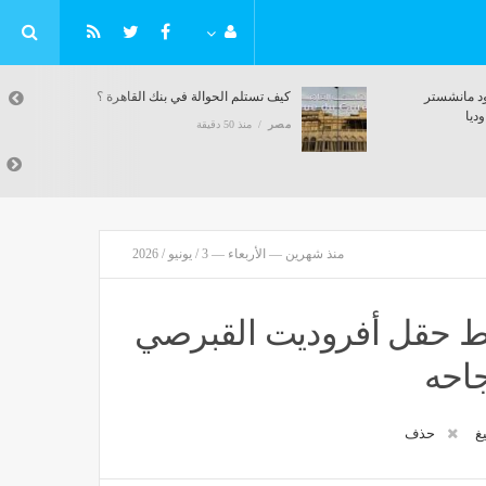
د مانشستر
كيف تستلم الحوالة في بنك القاهرة ؟
ديا
مصر
منذ 50 دقيقة
منذ شهرين — الأربعاء — 3 / يونيو / 2026
ربط حقل أفروديت القبرصي
احه
يغ
حذف