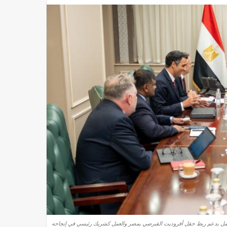
لكامل بدعم ربط حقل أفروديت القبرصي بمصر والعمل كشريك رئيسي في إنجاحه