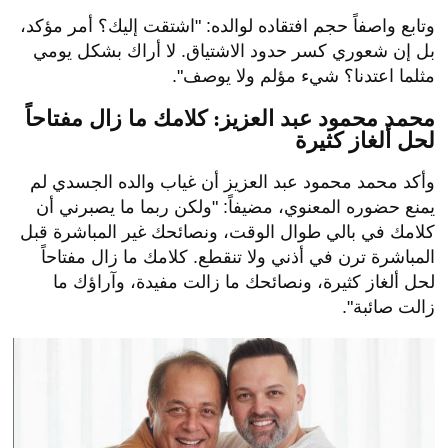
وتابع واصفاً حجم افتقاده لوالده: "اشتقت إليك؟ أمر مؤكد،
بل إن شعوري كسر حدود الاشتياق. لا أراك بشكل يومي
مثلما اعتدنا؟ شيء مؤلم ولا يوصف".
محمد محمود عبد العزيز: كلامك ما زال مفتاحاً
لحل ألغاز كثيرة
وأكد محمد محمود عبد العزيز أن غياب والده الجسدي لم
يمنع حضوره المعنوي، مضيفاً: "ولكن ربما ما يصبرني أن
كلامك في بالي طوال الوقت، ونصائحك غير المباشرة قبل
المباشرة ترن في أذني ولا تنقطع. كلامك ما زال مفتاحاً
لحل ألغاز كثيرة، ونصائحك ما زالت مفيدة، وآراؤك ما
زالت صائبة".