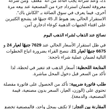
21، وعند شرائه يجب التأكد من أنه "مغلف" ومن شركة
معروفة لضمان استرداد جزء من المصنعية عند بيعه مرة
أخرى، فيما يعرف في سوق الصاغة بـ "الكاش باك".
الاستقرار الحالي بعد هبوط الـ 45 جنيهًا قد يشجع الكثيرين
على اقتناء الجنيهات الذهبية كوعاء ادخاري آمن.
نصائح عند الذهاب لشراء الذهب اليوم
في ظل استقرار الأسعار الحالي عند
7629 جنيهًا لعيار 24
و
6675 جنيهًا لعيار 21
، ننصح القراء بضرورة اتباع الخطوات
التالية لضمان عملية شراء ناجحة:
المتابعة اللحظية:
أسعار الذهب قد تتغير في لحظة، لذا
تأكد من السعر قبل دخول المحل مباشرة.
طلب فاتورة ضريبية:
تأكد من الحصول على فاتورة مفصلة
تحتوي على (الوزن، العيار، السعر بدون مصنعية، قيمة
المصنعية، والدمغة).
المقارنة بين التجار:
لا تكتفِ بمحل واحد، فالمصنعية تخضع