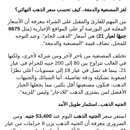
لغز المصنعية والدمغة.. كيف تحسب سعر الذهب النهائي؟
من المهم للقارئ والمقبل على الشراء معرفة أن الأسعار
المعلنة في البورصة أو على المواقع الإخبارية (مثل
6675
جنيهًا لعيار 21
) هي أسعار "الذهب الخام". وعند التوجه
للمحل، تضاف قيمة "المصنعية والدمغة".
تختلف المصنعية من تاجر لآخر ومن شركة لأخرى، ولكنها
في الغالب تتراوح بين 80 إلى 200 جنيه للجرام في عيار
21، بينما قد تصل في عيار 18 إلى مستويات أعلى نظرًا
لصعوبة تشكيله ودقة تفاصيله. أما السبائك والجنيهات
الذهب، فتكون مصنعيتها أقل بكثير، مما يجعلها الخيار
الأفضل لمن يشتري الذهب "للادخار" وليس "للزينة".
الجنيه الذهب.. استثمار طويل الأمد
استقر سعر
الجنيه الذهب
اليوم عند
53,400 جنيه
. ومن
الضروري معرفة أن الجنيه الذهب يزن 8 جرامات من عيار