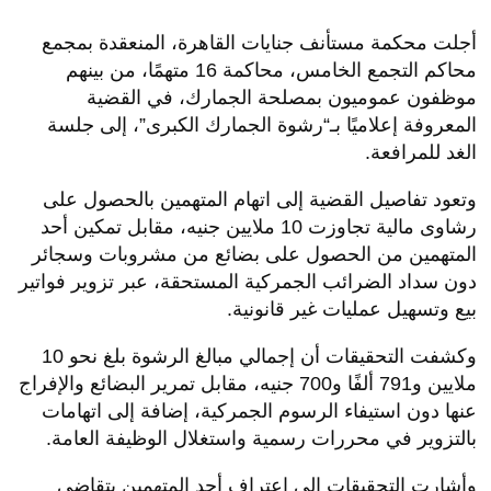
أجلت محكمة مستأنف جنايات القاهرة، المنعقدة بمجمع
محاكم التجمع الخامس، محاكمة 16 متهمًا، من بينهم
موظفون عموميون بمصلحة الجمارك، في القضية
المعروفة إعلاميًا بـ“رشوة الجمارك الكبرى”، إلى جلسة
الغد للمرافعة.
وتعود تفاصيل القضية إلى اتهام المتهمين بالحصول على
رشاوى مالية تجاوزت 10 ملايين جنيه، مقابل تمكين أحد
المتهمين من الحصول على بضائع من مشروبات وسجائر
دون سداد الضرائب الجمركية المستحقة، عبر تزوير فواتير
بيع وتسهيل عمليات غير قانونية.
وكشفت التحقيقات أن إجمالي مبالغ الرشوة بلغ نحو 10
ملايين و791 ألفًا و700 جنيه، مقابل تمرير البضائع والإفراج
عنها دون استيفاء الرسوم الجمركية، إضافة إلى اتهامات
بالتزوير في محررات رسمية واستغلال الوظيفة العامة.
وأشارت التحقيقات إلى اعتراف أحد المتهمين بتقاضي