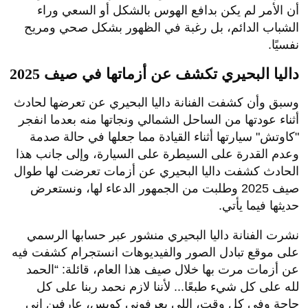
أن الأمر لم يكن بدافع الهوس بالشكل أو السعي وراء
الشباب الدائم، بل رغبة في الظهور بشكل صحي ومريح
نفسيًا.
داليا البحيري تكشف عن أزماتها في صيف 2025
وسبق وأن كشفت الفنانة داليا البحيري عن تعرضها لحادث
أثناء عودتها من الساحل الشمالي ونجاتها منه بعدما انفجر
"كاوتش" سيارتها أثناء القيادة مما جعلها في حالة صدمة
وعدم القدرة على السيطرة على السيارة، وإلى جانب هذا
الحادث كشفت داليا البحيري عن أزمات تعرضت لها طوال
صيف 2025 وطلبت من الجمهور الدعاء لها، ونستعرض
حديثها فيما يأتي.
نشرت الفنانة داليا البحيري منشور عبر حسابها الرسمي
على موقع تبادل الصور والفيديوهات انستجرام كشفت فيه
عن أزمات مرت بها خلال صيف هذا العام، قائلة: “الحمد
لله على كل شيء طبعًا... لأننا لازم نحمد ربنا على كل
حاجة وفي كل وقت، اللي يعرفوني كويس، عارفين إني