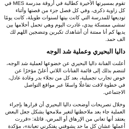
تقوم بمسيرتها الأخيرة كطالبة في أروقة مدرسة MES في
كل زاوية ذكرى، وفي كل فصل جزء من قصتها وأثناء
توديعها للمدرسة التي كانت بيتها لسنوات طويلة، كانت يومًا
تمشي ممسكة بيدي، غادرت اليوم وهي تحمل أحلامها بين
يديها كم أنا ممتنة أن أشاهدك تكبرين وتنضجين اللهم لك
الف حمد.
داليا البحيري وعملية شد الوجه
أعلنت الفنانة داليا البحيري عن خضوعها لعملية شد الوجه،
لتنضم بذلك إلى قائمة الفنانات اللاتي أعلنّ مؤخرًا عن
خوض تجارب تجميلية، بعد كل من نجلاء بدر وغادة عادل،
في خطوة لاقت تفاعلًا واسعًا عبر مواقع التواصل
الاجتماعي.
وخلال تصريحات أوضحت داليا البحيري أن قرارها بإجراء
العملية جاء بعد ملاحظتها لتغير ملامحها بشكل جعل البعض
يعتقد أنها تعاني من الإرهاق أو المرض، قائلة: «قررت
أعملها عشان كل ما حد يشوفني يفتكرني تعبانة»، مؤكدة