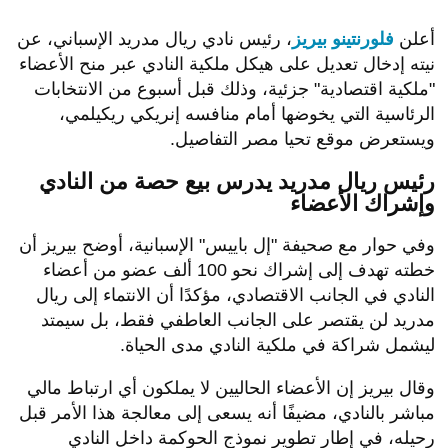
أعلن
فلورنتينو بيريز
، رئيس نادي ريال مدريد الإسباني، عن
نيته إدخال تعديل على هيكل ملكية النادي عبر منح الأعضاء
"ملكية اقتصادية" جزئية، وذلك قبل أسبوع من الانتخابات
الرئاسية التي يخوضها أمام منافسه إنريكي ريكيلمي،
ويستعرض موقع تحيا مصر التفاصيل.
رئيس ريال مدريد يدرس بيع حصة من النادي
وإشراك الأعضاء
وفي حوار مع صحيفة "إل باييس" الإسبانية، أوضح بيريز أن
خطته تهدف إلى إشراك نحو 100 ألف عضو من أعضاء
النادي في الجانب الاقتصادي، مؤكدًا أن الانتماء إلى ريال
مدريد لن يقتصر على الجانب العاطفي فقط، بل سيمتد
ليشمل شراكة في ملكية النادي مدى الحياة.
وقال بيريز إن الأعضاء الحاليين لا يملكون أي ارتباط مالي
مباشر بالنادي، مضيفًا أنه يسعى إلى معالجة هذا الأمر قبل
رحيله، في إطار تطوير نموذج الحوكمة داخل النادي