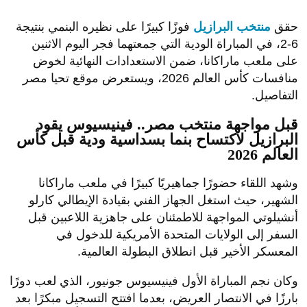
حقق
منتخب البرازيل
فوزًا كبيرًا على نظيره البنمي بنتيجة
6-2، في المباراة الودية التي جمعتهما فجر اليوم الاثنين
على ملعب ماراكانا، ضمن الاستعدادات النهائية لخوض
منافسات كأس العالم 2026، ويستعرض موقع تحيا مصر
التفاصيل.
قبل مواجهة منتخب مصر.. فينيسيوس يقود
البرازيل لاكتساح بنما بسداسية ودية قبل كأس
العالم 2026
وشهد اللقاء حضورًا جماهيريًا كبيرًا في ملعب ماراكانا
الشهير، حيث استغل الجهاز الفني بقيادة الإيطالي كارلو
أنشيلوتي المواجهة للاطمئنان على جاهزية اللاعبين قبل
السفر إلى الولايات المتحدة الأمريكية للدخول في
المعسكر الأخير قبل انطلاق البطولة العالمية.
وكان نجم المباراة الأول فينيسيوس جونيور، الذي لعب دورًا
بارزًا في الانتصار العريض، بعدما افتتح التسجيل مبكرًا بعد