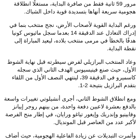
مرور 59 ثانية فقط من صافرة البداية، مستغلًا انطلاقة
هجومية سريعة أنهاها بتسديدة قوية داخل الشباك.
ورغم البداية القوية لأصحاب الأرض، نجح منتخب بنما في
إدراك التعادل عند الدقيقة 14 بعدما سجل ماثيوس كونيا
هدفًا بالخطأ في مرمى منتخب بلاده، ليعيد المباراة إلى
نقطة البداية.
وعاد المنتخب البرازيلي لفرض سيطرته قبل نهاية الشوط
الأول، حيث صنع فينيسيوس الهدف الثاني الذي سجله
كاسميرو في الدقيقة 39، لينتهي النصف الأول من اللقاء
بتقدم البرازيل بنتيجة 2-1.
ومع انطلاق الشوط الثاني، أجرى أنشيلوتي تغييرات واسعة
بالدفع بعشرة لاعبين دفعة واحدة، من بينهم روجر إيبانز
وفابينيو وإندريك وإيغور تياغو ورايان، في إطار منح الفرصة
لأكبر عدد من العناصر قبل المونديال.
وأثمرت التبديلات عن زيادة الفاعلية الهجومية، حيث أضاف