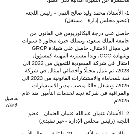
مختصرة عن السيرة الذاتية لكل عضو:
1- الأستاذ/ محمد وليد صالح النمي - رئيس اللجنة
(عضو مجلس إدارة - مستقل)
حاصل على درجة البكالوريوس في القانون من
جامعة الملك سعود، ويمتلك خبرة تتجاوز 3 سنوات
في مجال الامتثال. حاصل على شهادة GRCP
وشهادة CCO، وبدأ مسيرته المهنية كمسؤول
امتثال في شركة السعودية للتمويل من 2022 الى
2023، ثم عمل محللًا وأخصائي امتثال في شركة
ثقة للمحاماة والاستشارات القانونية من 2023 الى
2025، ويشغل حاليًا منصب مدير الاستشارات
والمراقبة في شركة نجم لخدمات التأمين منذ عام
تفاصيل
2025م.
الإعلان
2- الأستاذ/ عثمان عبدالله عثمان العثمان - عضو
اللجنة (رئيس مجلس الإدارة - غير تنفيذي)
يمتلك خبرة تمتد لأكثر من 21 عامًا في مجال الأمن