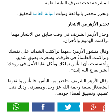
المشرحة تحت تصرف النيابة العامة.
وتحرر محضر بالواقعة وتولت
النيابة العامة
التحقيق.
تحذير الأزهر من الانتحار
وحذر الأزهر الشريف في وقت سابق من الانتحار مهما
تراكمت الهموم والأحزان.
وقال منشور الأزهر: «مهما تراكمَت الشدائد على نفسك،
وتراكمت الظلماءُ في طرقك، وشعرت بضيقٍ شديدٍ،
وأحسست بأن اليأس تملكك ويأكل بقايا الأمل في روحك؛
أَبشر بفرج الله إليك».
وقال الأزهر الشريف: «احذر من اليأس، فاليأس والقنوط
استصغارٌ لسعة رحمة الله عز وجل ومغفرته، وذلك ذنب
عظيم، وتضييق لفضاء جوده».