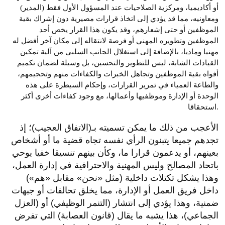
أو أكاديميا، ومركزية الصلاحيات عند المسؤول الأول فقط (المدير)
ومعاونيه، مما قد يؤدي إلى اتخاذ قرارات مصيرية دون إشراك بقية
الموظفين أو حتى إشعارهم، وقد يكون هذا القرار يخص أحد
الموظفين وتطويره المهني أو فرصة لانتقاله إلى مكان آخر أفضل له
مهنيا وماديا، بالإضافة إلى استغلال الجانب السلبي من آلية تمكين
القيادات الشابة، ليس للتطوير والتحسين، بل وسيلة لضمان تكميم
أفواه بقية الموظفين وتجاهل الخبرات والكفاءات منهم وتحجيمهم،
والطاعة العمياء في تمرير القرارات، وإحكام السيطرة على هذه
الوحدة أو الإدارة وموظفيها وأعمالها، مع وجود كفاءات أخرى أكثر
استحقاقا.
الأعجب من ذلك ما يمكن تسميته بـ(الاتفاق العجيب)؛ إذ
تجدهم جميعا يتبنون الرأي نفسه تجاه قضية ما أو أشخاص
بعينهم، أو يدعمون قرارا ما، وكأن بينهم تنسيقا خفيا يوحي
باتحاد المصالح وليس المهنية والاحترافية في إدارة العمل،
وهذا يشكل تكتلات داخلية (مثل «نحن» مقابل «هم»)
داخل فريق العمل أو الإدارة، مما يخلق تحالفات أو جبهات
ضمنية، وهذا يؤدي إلى انتشار (التنمر الوظيفي) أو (العزل
الجماعي)، هذا يشبه ما يقال (قانون العصابة) التي تفرض