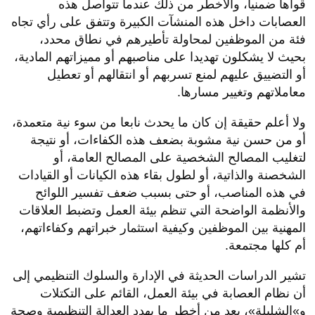
قواها ضمنيا، والأخطر من ذلك عندما تتواصل هذه
العصابات داخل هذه المنشآت الكبيرة وتتفق على رأي تجاه
فئة من الموظفين لمحاولة تأطيرهم في نطاق محدد،
بحيث لا يشكلون تهديدا على مناصبهم أو مميزاتهم المادية،
أو التضييق عليهم لمنع تسربهم أو انتقالهم أو تعطيل
معاملاتهم وتغيير مسارها.
ولا أعلم حقيقة إن كان ما يحدث نابعا من سوء نية متعمدة،
أو من حسن نية مشوبة بضعف هذه الكفاءات، أو نتيجة
لتغليب المصالح الشخصية على المصالح العامة، أو
الشخصنة والذاتية، أو لطول بقاء هذه الكيانات أو القيادات
في هذه المناصب، أو حتى بسبب ضعف تفسير اللوائح
والأنظمة الواضحة التي تنظم بيئة العمل وتضبط العلاقات
المهنية بين الموظفين وكيفية استثمار خبراتهم وكفاءاتهم،
أم كلها مجتمعة.
تشير الدراسات الحديثة في الإدارة والسلوك التنظيمي إلى
أن نظام العصابة في بيئة العمل، القائم على التكتلات
و»الشليلة»، يعد من أخطر ما يهدد العدالة التنظيمية وصحة