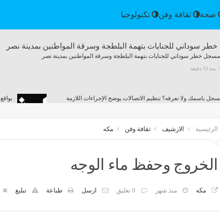
الرياضة
صحة
ثقافة وفن
تكنولوجيا
 مسجل خطر سوداني للجنايات بتهمة البلطجة وسرقة المواطنين بمدينة نصر
منذ 13 دقيقة
ل باسمك ولا تعرفه؟ تنظيم الاتصالات يوضح الإجراءات اللازمة
بواقع
منذ 13 دقيقة
مصر
الرئيسية
الارشيف
ثقافة وفن
مكه
الخروج وحفظ ماء الوجه
ات بمراجعة القطارات قبل تحركها من المحطات والالتزام بالسرعة المقررة
منذ 13 دقيقة
مكه
منذ شهر
0 تعليق
ارسل
طباعة
تبليغ
 برلماني بوضع خطة لتمويل مدارس التعليم الفني والتكنولوجي ذاتيا