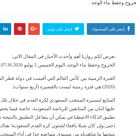
منذ 13 دقيقة
إنشر على الفيسبوك
إنشر على تويتر
مفاجئة داخل "توك توك"، فريق طبي ينقذ أمًا ومولودتها أمام وحدة صحة كفر شكر
منذ 13 دقيقة
 ريال مدريد المتوقع ضد فيرينتسفاروشي المجري
نعرض لكم زوارنا أهم وأحدث الأخبار فى المقال الاتي:
منذ 13 دقيقة
الخروج وحفظ ماء الوجه, اليوم الخميس 2 يوليو 2026 07:36 صباحاً
(2026) هي فترة زمنية ليست بالقصيرة (أربع سنوات).
المتابع لمسيرة المنتخب السعودي لكرة القدم في خلال تلك ال
عليها اثنان من المتابعين للرياضة السعودية، خاصة فيما يخ
تطبيق الذكاء الاصطناعي يمكن أن يتفاعل التطبيق بالنتيجة ن
(حتى وإن كان شبلا يافعا) لشئون كرة القدم السعودية! هناك
نتيجتها ما شاهدناه من مستوى متواضع جدا في أداء المنتخ