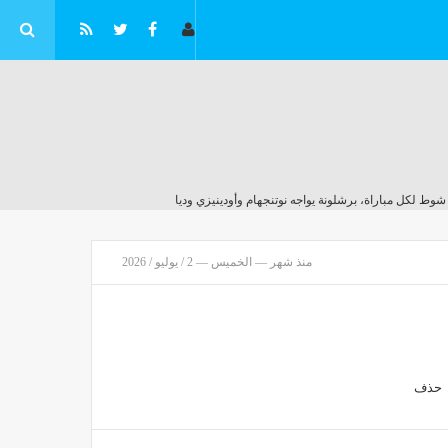
 شوط لكل مباراة، برشلونة يواجه نوتنجهام وأودينيزي وديا
منذ 13 دقيقة
منذ شهر — الخميس — 2 / يوليو / 2026
الموعد والتشكيل المتوقع لمباراة تشيلسي وميلان
مصر
منذ 13 دقيقة
حذف
السكك الحديدية: بدء تطبيق تعديلات جديدة على هذا الخط