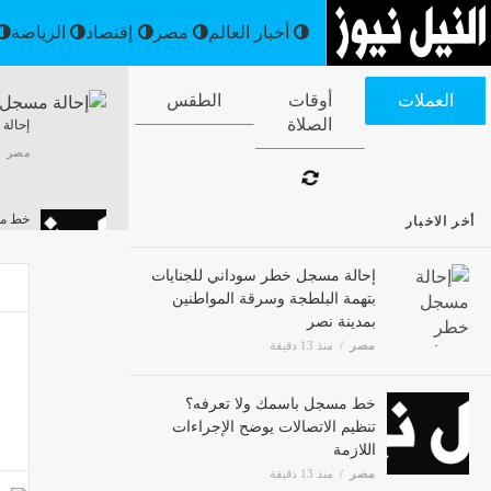
أخبار العالم
مصر
إقتصاد
العملات
أوقات الصلاة
الطقس
إحالة
مصر
أخر الاخبار
خط مسج
مصر
إحالة مسجل خطر سوداني للجنايات
بتهمة البلطجة وسرقة المواطنين
بمدينة نصر
مصر
منذ 13 دقيقة
تعليم
مصر
خط مسجل باسمك ولا تعرفه؟
تنظيم الاتصالات يوضح الإجراءات
اللازمة
مصر
منذ 13 دقيقة
اقتراح