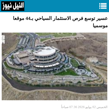
عسير توسع فرص الاستثمار السياحي بـ44 موقعا
موسميا
الخميس 02 يوليو 2026 07:36 صباحاً